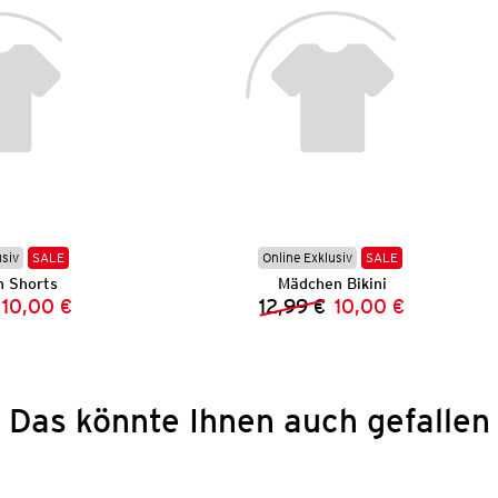
usiv
SALE
Online Exklusiv
SALE
 Shorts
Mädchen Bikini
10,00 €
12,99 €
10,00 €
Vorheriger Preis:
Neuer Preis:
Vorheriger Preis:
Neuer Preis:
Das könnte Ihnen auch gefallen