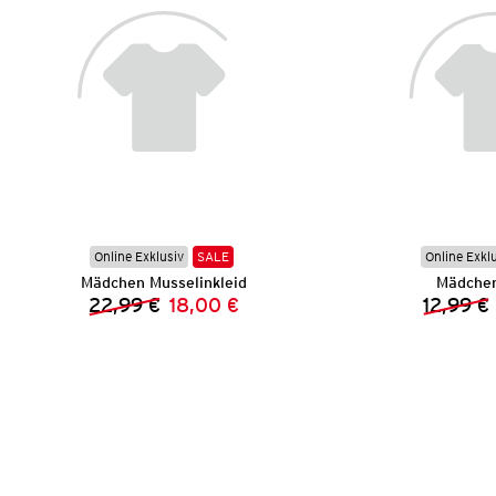
Online Exklusiv
SALE
Online Exkl
Mädchen Musselinkleid
Mädchen
22,99 €
18,00 €
12,99 €
Vorheriger Preis:
Neuer Preis: