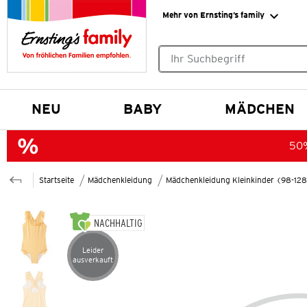
Mehr von Ernsting’s family
Keine Suchvorschläge gefund
NEU
BABY
MÄDCHEN
50%
Startseite
Mädchenkleidung
Mädchenkleidung Kleinkinder (98-12
NACHHALTIG
Leider
Artikel leider ausverkauft
ausverkauft