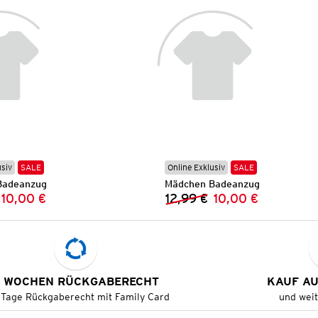
usiv
SALE
Online Exklusiv
SALE
Badeanzug
Mädchen Badeanzug
10,00 €
12,99 €
10,00 €
Vorheriger Preis:
Neuer Preis:
Vorheriger Preis:
Neuer Preis:
 WOCHEN RÜCKGABERECHT
KAUF A
 Tage Rückgaberecht mit Family Card
und wei