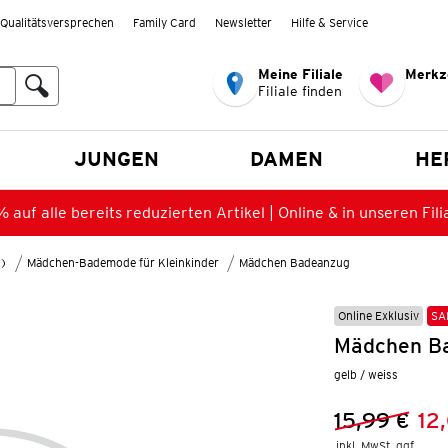
Qualitätsversprechen
Family Card
Newsletter
Hilfe & Service
Meine Filiale
Merkz
Filiale finden
en
JUNGEN
DAMEN
HE
 auf alle bereits reduzierten Artikel | Online & in unseren Fili
8)
Mädchen-Bademode für Kleinkinder
Mädchen Badeanzug
Online Exklusiv
SA
Mädchen Ba
gelb / weiss
15,99 €
12
Vorheriger 
Neuer Preis
inkl. MwSt. ggf.
