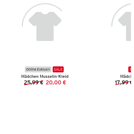
Online Exklusiv
SALE
SA
Mädchen Musselin-Kleid
Mädche
25,99 €
20,00 €
17,99 €
Vorheriger Preis:
Neuer Preis: