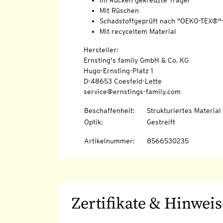
Im Rücken gekreuzte Träger
Mit Rüschen
Schadstoffgeprüft nach "OEKO-TEX®"
Mit recyceltem Material
Hersteller:
Ernsting's family GmbH & Co. KG
Hugo-Ernsting-Platz 1
D-48653 Coesfeld-Lette
service@ernstings-family.com
Beschaffenheit
:
Strukturiertes Material
Optik
:
Gestreift
Artikelnummer
:
8566530235
Zertifikate & Hinweis