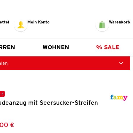
ettel
Mein Konto
Warenkorb
RREN
WOHNEN
% SALE
alen
LE
deanzug mit Seersucker-Streifen
,00 €
Preis:
: