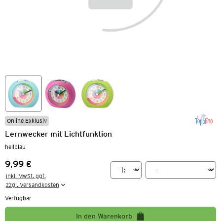
Online Exklusiv
Lernwecker mit Lichtfunktion
hellblau
9,99 €
Preis:
inkl. MwSt. ggf.

zzgl. Versandkosten
Verfügbar
In den Warenkorb