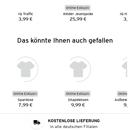
Online Exklusiv
IQ Traffic
Kinder Jeansjacke
IQ He
3,99 €
25,99 €
3,
Preis:
Preis:
Das könnte Ihnen auch gefallen
Online Exklusiv
Online Exklusiv
Online 
Spardose
Shapekissen
Aufbewa
7,99 €
9,99 €
9,
Preis:
Preis:
KOSTENLOSE LIEFERUNG
in alle deutschen Filialen