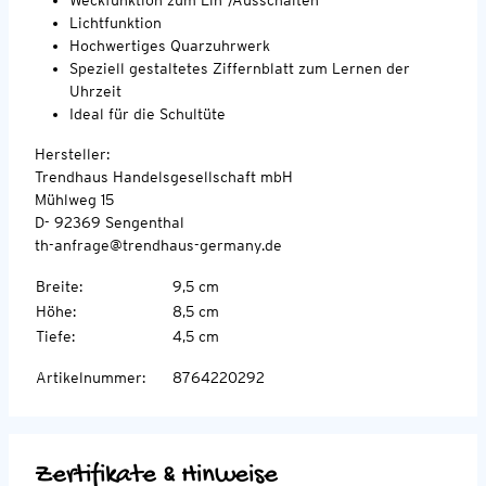
Lichtfunktion
Hochwertiges Quarzuhrwerk
Speziell gestaltetes Ziffernblatt zum Lernen der
Uhrzeit
Ideal für die Schultüte
Hersteller:
Trendhaus Handelsgesellschaft mbH
Mühlweg 15
D- 92369 Sengenthal
th-anfrage@trendhaus-germany.de
Breite
:
9,5 cm
Höhe
:
8,5 cm
Tiefe
:
4,5 cm
Artikelnummer
:
8764220292
Zertifikate & Hinweise