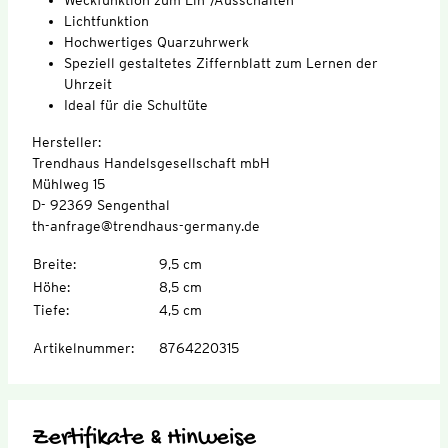
Lichtfunktion
Hochwertiges Quarzuhrwerk
Speziell gestaltetes Ziffernblatt zum Lernen der
Uhrzeit
Ideal für die Schultüte
Hersteller:
Trendhaus Handelsgesellschaft mbH
Mühlweg 15
D- 92369 Sengenthal
th-anfrage@trendhaus-germany.de
Breite
:
9,5 cm
Höhe
:
8,5 cm
Tiefe
:
4,5 cm
Artikelnummer
:
8764220315
Zertifikate & Hinweise