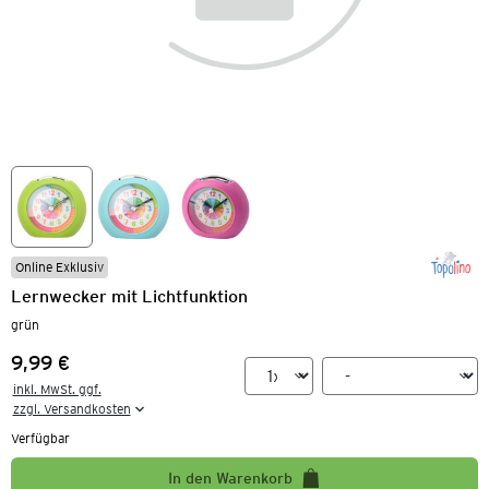
Online Exklusiv
Lernwecker mit Lichtfunktion
grün
9,99 €
Preis:
inkl. MwSt. ggf.

zzgl. Versandkosten
Verfügbar
In den Warenkorb