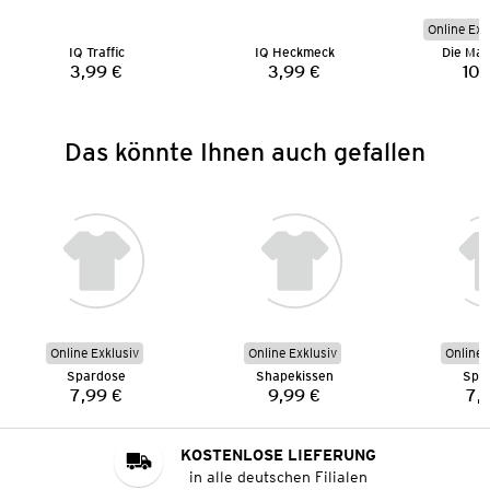
Online Exk
IQ Traffic
IQ Heckmeck
Die Mau
3,99 €
3,99 €
10,
Preis:
Preis:
Das könnte Ihnen auch gefallen
Online Exklusiv
Online Exklusiv
Online 
Spardose
Shapekissen
Spa
7,99 €
9,99 €
7,
Preis:
Preis:
KOSTENLOSE LIEFERUNG
in alle deutschen Filialen