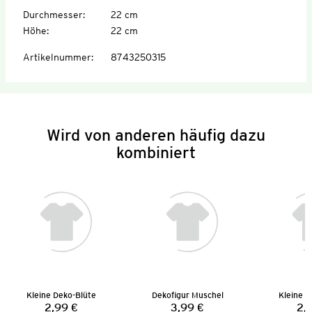
Durchmesser
:
22 cm
Höhe
:
22 cm
Artikelnummer
:
8743250315
Wird von anderen häufig dazu
kombiniert
Kleine Deko-Blüte
Dekofigur Muschel
Kleine D
2,99 €
3,99 €
2,