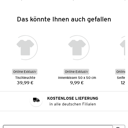
Preis:
Preis:
Das könnte Ihnen auch gefallen
Online Exklusiv
Online Exklusiv
Online 
Tischleuchte
Innenkissen 50 x 50 cm
Seifen
39,99 €
9,99 €
12,
Preis:
Preis:
KOSTENLOSE LIEFERUNG
in alle deutschen Filialen