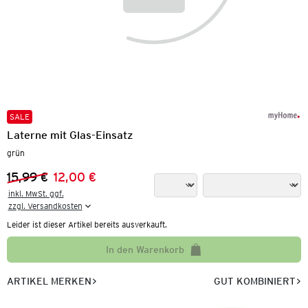
SALE
Laterne mit Glas-Einsatz
grün
15,99 €
12,00 €
Vorheriger Preis:
Neuer Preis:
inkl. MwSt. ggf.

zzgl. Versandkosten
Leider ist dieser Artikel bereits ausverkauft.
In den Warenkorb
ARTIKEL MERKEN
GUT KOMBINIERT