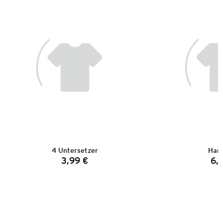
4 Untersetzer
Han
3,99 €
6,
Preis: