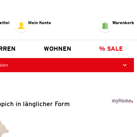
ettel
Mein Konto
Warenkorb
RREN
WOHNEN
% SALE
alen
ppich in länglicher Form