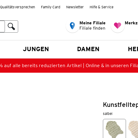
Qualitätsversprechen
Family Card
Newsletter
Hilfe & Service
Meine Filiale
Merkz
Filiale finden
en
JUNGEN
DAMEN
HE
 auf alle bereits reduzierten Artikel | Online & in unseren Fili
Kunstfellte
salbei