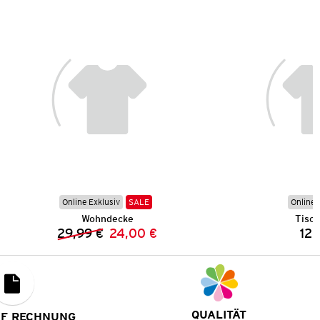
Online Exklusiv
SALE
Online 
Wohndecke
Tisch
29,99 €
24,00 €
12,
Vorheriger Preis:
Neuer Preis:
QUALITÄT
UF RECHNUNG