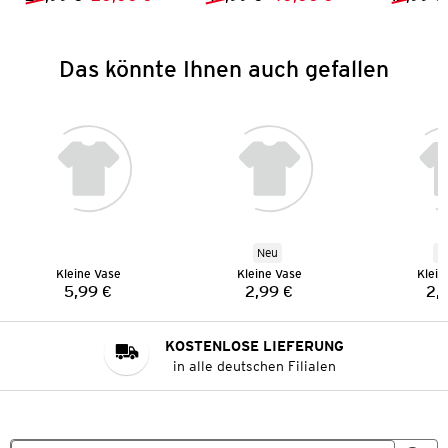
Vorheriger Preis:
Neuer Preis:
Vorheriger Preis:
Neuer Preis:
Das könnte Ihnen auch gefallen
Neu
N
Kleine Vase
Kleine Vase
Klein
5,99 €
2,99 €
2,
Preis:
Preis:
KOSTENLOSE LIEFERUNG
in alle deutschen Filialen