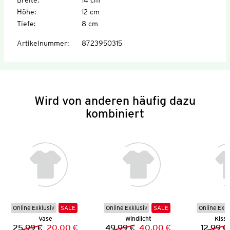
Höhe
:
12 cm
Tiefe
:
8 cm
Artikelnummer
:
8723950315
Wird von anderen häufig dazu
kombiniert
Online Exklusiv
SALE
Online Exklusiv
SALE
Online Exkl
Vase
Windlicht
Kisse
25,99 €
20,00 €
49,99 €
40,00 €
12,99 €