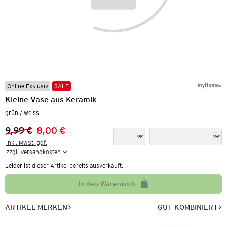
Online Exklusiv
SALE
Kleine Vase aus Keramik
grün / weiss
9,99 €
8,00 €
Vorheriger Preis:
Neuer Preis:
inkl. MwSt. ggf.

zzgl. Versandkosten
Leider ist dieser Artikel bereits ausverkauft.
In den Warenkorb
ARTIKEL MERKEN
GUT KOMBINIERT