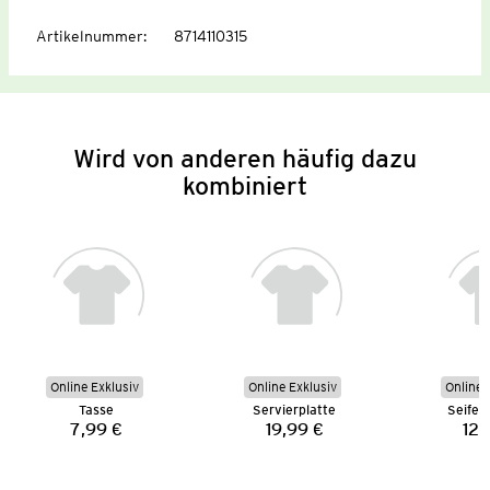
Artikelnummer
:
8714110315
Wird von anderen häufig dazu
kombiniert
Online Exklusiv
Online Exklusiv
Online 
Tasse
Servierplatte
Seifen
7,99 €
19,99 €
12,
Preis:
Preis: