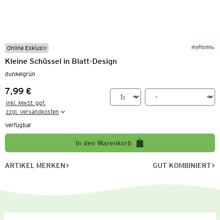
Online Exklusiv
Kleine Schüssel in Blatt-Design
dunkelgrün
7,99 €
Preis:
inkl. MwSt. ggf.

zzgl. Versandkosten
Verfügbar
In den Warenkorb
ARTIKEL MERKEN
GUT KOMBINIERT