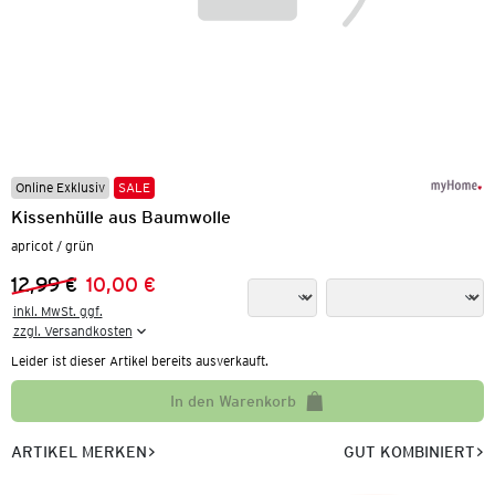
Online Exklusiv
SALE
Kissenhülle aus Baumwolle
apricot / grün
12,99 €
10,00 €
Vorheriger Preis:
Neuer Preis:
inkl. MwSt. ggf.

zzgl. Versandkosten
Leider ist dieser Artikel bereits ausverkauft.
In den Warenkorb
ARTIKEL MERKEN
GUT KOMBINIERT