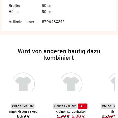
Breite
:
50 cm
Höhe
:
50 cm
Artikelnummer
:
8706480242
Wird von anderen häufig dazu
kombiniert
Online Exklusiv
Online Exklusiv
SALE
Online Exkl
Innenkissen 35x60
Kleiner Kerzenhalter
Tisc
8,99 €
5,99 €
5,00 €
25,99 €