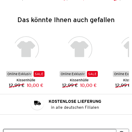
Preis:
Vorheriger Preis:
Neuer Preis:
Das könnte Ihnen auch gefallen
Online Exklusiv
SALE
Online Exklusiv
SALE
Online Exkl
Kissenhülle
Kissenhülle
Kisse
12,99 €
10,00 €
12,99 €
10,00 €
12,99 €
Vorheriger Preis:
Neuer Preis:
Vorheriger Preis:
Neuer Preis:
KOSTENLOSE LIEFERUNG
in alle deutschen Filialen