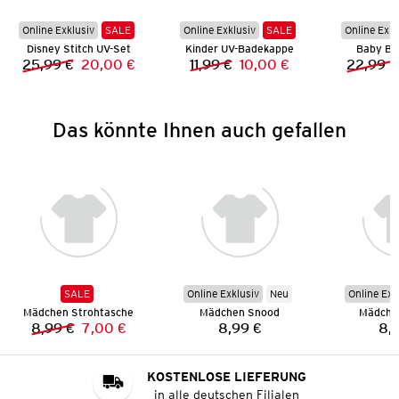
Online Exklusiv
SALE
Online Exklusiv
SALE
Online Exkl
Disney Stitch UV-Set
Kinder UV-Badekappe
Baby Ba
25,99 €
20,00 €
11,99 €
10,00 €
22,99 €
Vorheriger Preis:
Neuer Preis:
Vorheriger Preis:
Neuer Preis:
Das könnte Ihnen auch gefallen
SALE
Online Exklusiv
Neu
Online Exk
Mädchen Strohtasche
Mädchen Snood
Mädche
8,99 €
7,00 €
8,99 €
8,
Vorheriger Preis:
Neuer Preis:
Preis:
KOSTENLOSE LIEFERUNG
in alle deutschen Filialen