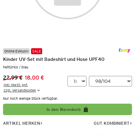
Online Exklusiv
SALE
Kinder UV-Set mit Badeshirt und Hose UPF40
helltürkis / blau
22,99 €
18,00 €
Vorheriger Preis:
Neuer Preis:
inkl. MwSt. ggf.

zzgl. Versandkosten
Nur noch wenige Stück verfügbar.
In den Warenkorb
ARTIKEL MERKEN
GUT KOMBINIERT