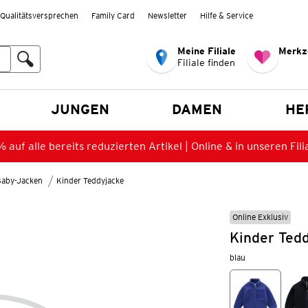
Qualitätsversprechen
Family Card
Newsletter
Hilfe & Service
Meine Filiale
Merkz
Filiale finden
en
JUNGEN
DAMEN
HE
 auf alle bereits reduzierten Artikel | Online & in unseren Fili
Baby-Jacken
Kinder Teddyjacke
Online Exklusiv
Kinder Ted
blau