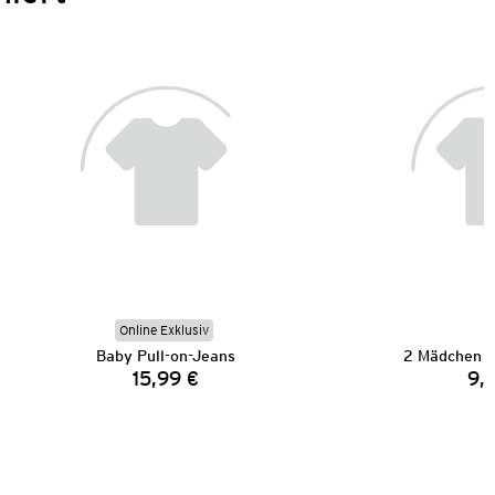
Online Exklusiv
Baby Pull-on-Jeans
2 Mädchen S
15,99 €
9,
Preis: