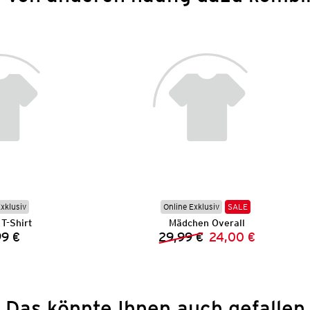
Exklusiv
Online Exklusiv
SALE
T-Shirt
Mädchen Overall
99 €
29,99 €
24,00 €
Preis:
Vorheriger Preis:
Neuer Preis:
Das könnte Ihnen auch gefallen