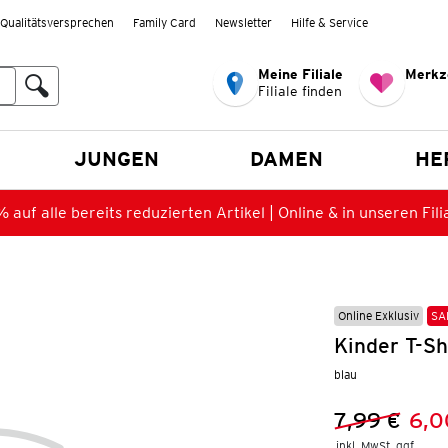
Qualitätsversprechen
Family Card
Newsletter
Hilfe & Service
Meine Filiale
Merkz
Filiale finden
en
JUNGEN
DAMEN
HE
 auf alle bereits reduzierten Artikel | Online & in unseren Fili
Online Exklusiv
SA
Kinder T-Sh
blau
7,99 €
6,0
Vorheriger 
Neuer Preis
inkl. MwSt. ggf.
