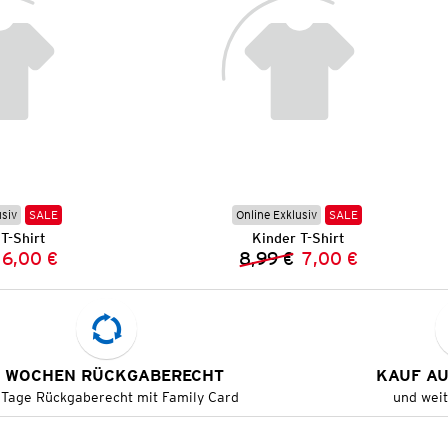
usiv
SALE
Online Exklusiv
SALE
T-Shirt
Kinder T-Shirt
6,00 €
8,99 €
7,00 €
Vorheriger Preis:
Neuer Preis:
Vorheriger Preis:
Neuer Preis:
 WOCHEN RÜCKGABERECHT
KAUF A
 Tage Rückgaberecht mit Family Card
und wei