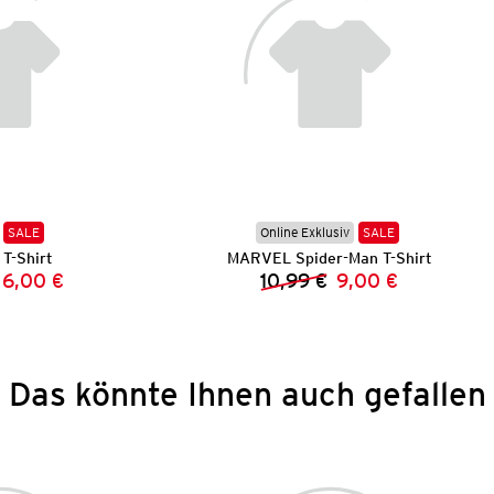
SALE
Online Exklusiv
SALE
T-Shirt
MARVEL Spider-Man T-Shirt
6,00 €
10,99 €
9,00 €
Vorheriger Preis:
Neuer Preis:
Vorheriger Preis:
Neuer Preis:
Das könnte Ihnen auch gefallen