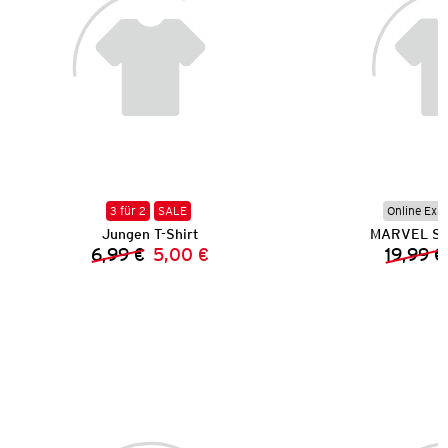
3 für 2
SALE
Online Exkl
Jungen T-Shirt
MARVEL Sp
6,99 €
5,00 €
19,99 €
Vorheriger Preis:
Neuer Preis: