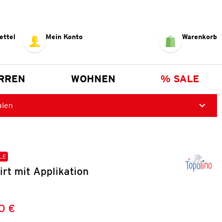
ettel
Mein Konto
Warenkorb
RREN
WOHNEN
% SALE
alen
LE
irt mit Applikation
0 €
Preis:
: