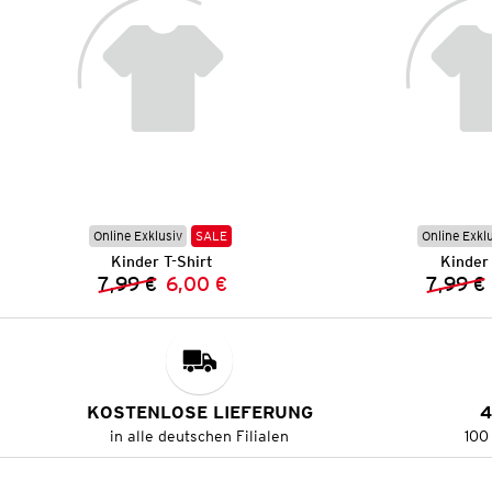
Online Exklusiv
SALE
Online Exkl
Kinder T-Shirt
Kinder 
7,99 €
6,00 €
7,99 €
Vorheriger Preis:
Neuer Preis:
KOSTENLOSE LIEFERUNG
4
in alle deutschen Filialen
100