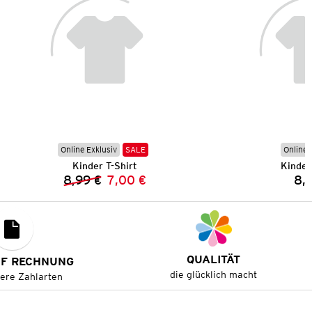
Online Exklusiv
SALE
Online 
Kinder T-Shirt
Kinder
8,99 €
7,00 €
8,
Vorheriger Preis:
Neuer Preis:
QUALITÄT
UF RECHNUNG
die glücklich macht
tere Zahlarten