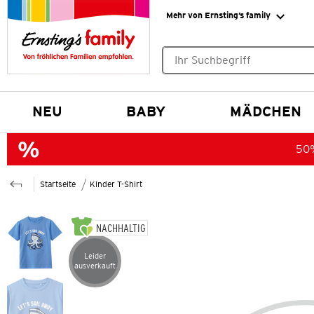
Mehr von Ernsting’s family
Keine Suchvorschläge gefund
NEU
BABY
MÄDCHEN
50%
Startseite
Kinder T-Shirt
NACHHALTIG
Leider
Artikel leider ausverkauft
ausverkauft