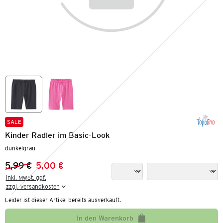
SALE
Kinder Radler im Basic-Look
dunkelgrau
5,99 €
5,00 €
Vorheriger Preis:
Neuer Preis:
inkl. MwSt. ggf.

zzgl. Versandkosten
Leider ist dieser Artikel bereits ausverkauft.
In den Warenkorb