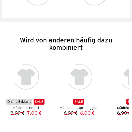
Wird von anderen häufig dazu
kombiniert
Online Exklusiv
SALE
SALE
SA
Mädchen T-Shirt
Mädchen Capri-Leggings
Mädchen
8,99 €
7,00 €
6,99 €
6,00 €
6,99 €
Vorheriger Preis:
Neuer Preis:
Vorheriger Preis:
Neuer Preis: