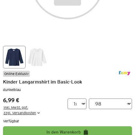
Online Exklusiv
Kinder Langarmshirt im Basic-Look
dunkelblau
6,99 €
Preis:
inkl. MwSt. ggf.

zzgl. Versandkosten
Verfügbar
In den Warenkorb