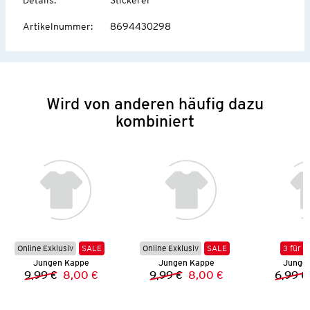
Artikelnummer
:
8694430298
Wird von anderen häufig dazu
kombiniert
Online Exklusiv
SALE
Online Exklusiv
SALE
3 für 2
Jungen Kappe
Jungen Kappe
Jungen
9,99 €
8,00 €
9,99 €
8,00 €
6,99 €
Vorheriger Preis:
Neuer Preis:
Vorheriger Preis:
Neuer Preis: