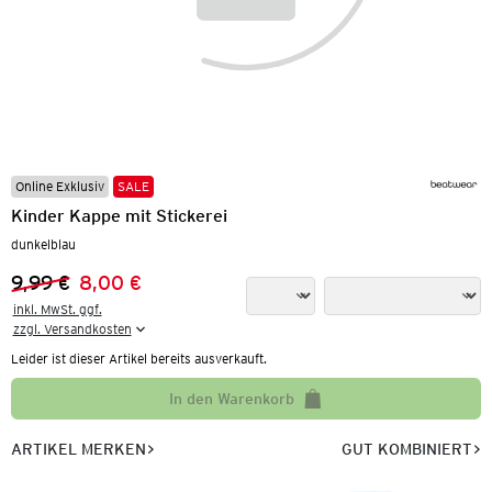
Online Exklusiv
SALE
Kinder Kappe mit Stickerei
dunkelblau
9,99 €
8,00 €
Vorheriger Preis:
Neuer Preis:
inkl. MwSt. ggf.

zzgl. Versandkosten
Leider ist dieser Artikel bereits ausverkauft.
In den Warenkorb
ARTIKEL MERKEN
GUT KOMBINIERT