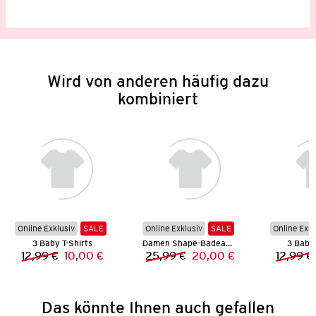
Wird von anderen häufig dazu
kombiniert
Online Exklusiv
SALE
Online Exklusiv
SALE
Online Exkl
3 Baby T-Shirts
Damen Shape-Badeanzug
3 Baby 
12,99 €
10,00 €
25,99 €
20,00 €
12,99 €
Vorheriger Preis:
Neuer Preis:
Vorheriger Preis:
Neuer Preis:
Das könnte Ihnen auch gefallen