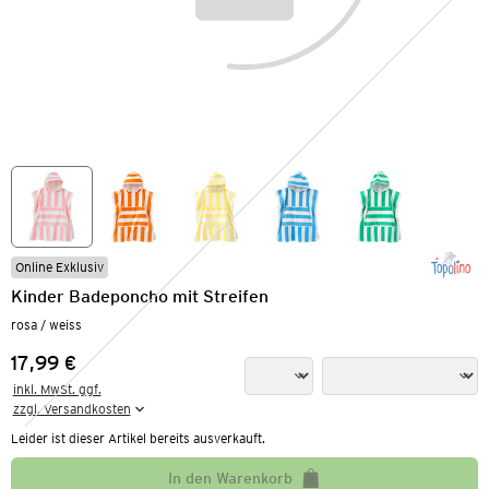
Online Exklusiv
Kinder Badeponcho mit Streifen
rosa / weiss
17,99 €
Preis:
inkl. MwSt. ggf.

zzgl. Versandkosten
Leider ist dieser Artikel bereits ausverkauft.
In den Warenkorb