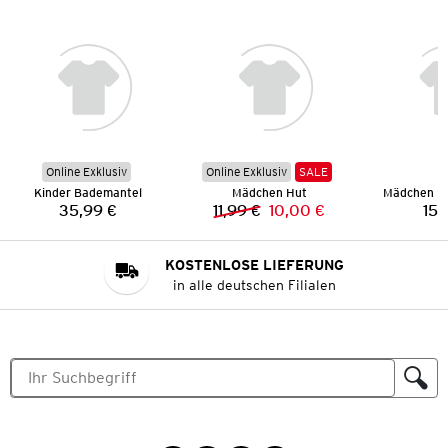
Online Exklusiv
Online Exklusiv
SALE
Kinder Bademantel
Mädchen Hut
35,99 €
11,99 €
10,00 €
15,
Preis:
Vorheriger Preis:
Neuer Preis:
KOSTENLOSE LIEFERUNG
in alle deutschen Filialen