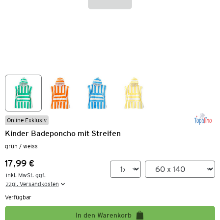
Online Exklusiv
Kinder Badeponcho mit Streifen
grün / weiss
17,99 €
Preis:
inkl. MwSt. ggf.

zzgl. Versandkosten
Verfügbar
In den Warenkorb