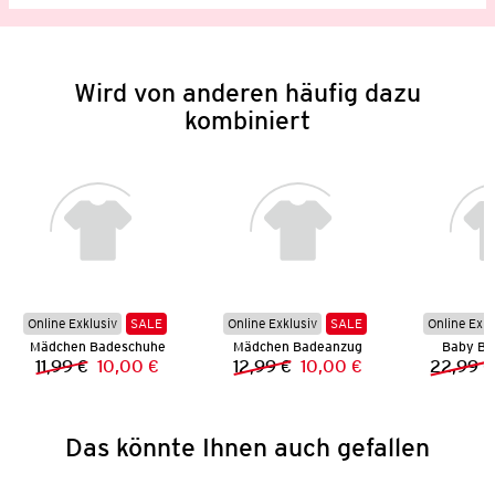
Wird von anderen häufig dazu
kombiniert
Online Exklusiv
SALE
Online Exklusiv
SALE
Online Exkl
Mädchen Badeschuhe
Mädchen Badeanzug
Baby Ba
11,99 €
10,00 €
12,99 €
10,00 €
22,99 €
Vorheriger Preis:
Neuer Preis:
Vorheriger Preis:
Neuer Preis:
Das könnte Ihnen auch gefallen