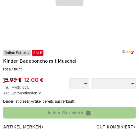
Online Exklusiv
SALE
Kinder Badeponcho mit Muschel
rosa / bunt
15,99 €
12,00 €
Vorheriger Preis:
Neuer Preis:
inkl. MwSt. ggf.

zzgl. Versandkosten
Leider ist dieser Artikel bereits ausverkauft.
In den Warenkorb
ARTIKEL MERKEN
GUT KOMBINIERT