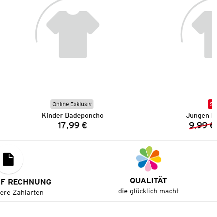
Online Exklusiv
SA
Kinder Badeponcho
Jungen B
17,99 €
9,99 €
Preis:
QUALITÄT
UF RECHNUNG
die glücklich macht
tere Zahlarten