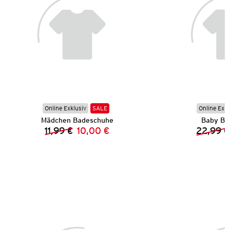
Online Exklusiv
SALE
Online Exkl
Mädchen Badeschuhe
Baby Ba
11,99 €
10,00 €
22,99 €
Vorheriger Preis:
Neuer Preis: