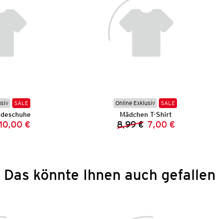
usiv
SALE
Online Exklusiv
SALE
adeschuhe
Mädchen T-Shirt
10,00 €
8,99 €
7,00 €
Vorheriger Preis:
Neuer Preis:
Vorheriger Preis:
Neuer Preis:
Das könnte Ihnen auch gefallen