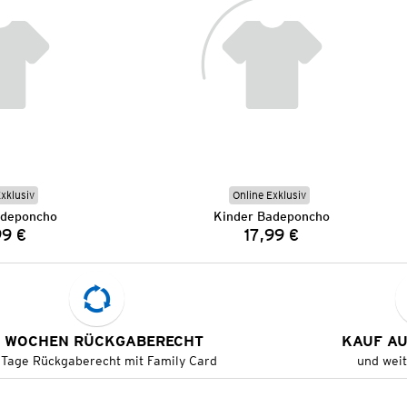
Exklusiv
Online Exklusiv
adeponcho
Kinder Badeponcho
99 €
17,99 €
Preis:
Preis:
 WOCHEN RÜCKGABERECHT
KAUF A
 Tage Rückgaberecht mit Family Card
und wei