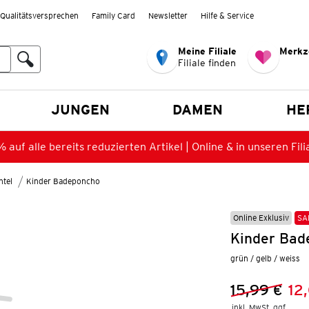
Qualitätsversprechen
Family Card
Newsletter
Hilfe & Service
Meine Filiale
Merkz
Filiale finden
en
JUNGEN
DAMEN
HE
 auf alle bereits reduzierten Artikel | Online & in unseren Fili
tel
Kinder Badeponcho
Online Exklusiv
SA
Kinder Bad
grün / gelb / weiss
15,99 €
12
Vorheriger 
Neuer Preis
inkl. MwSt. ggf.
