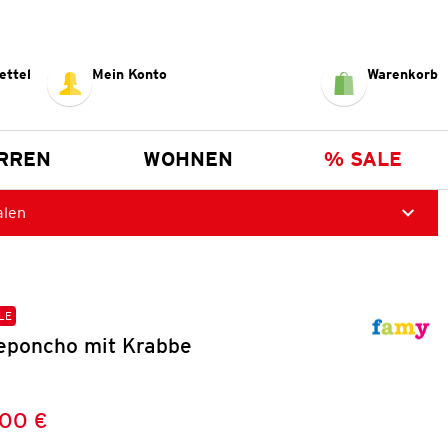
ettel
Mein Konto
Warenkorb
RREN
WOHNEN
% SALE
alen
LE
eponcho mit Krabbe
,00 €
Preis:
: