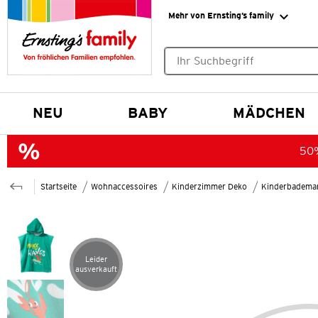
Mehr von Ernsting’s family
Keine Suchvorschläge gefund
NEU
BABY
MÄDCHEN
50%
Startseite
Wohnaccessoires
Kinderzimmer Deko
Kinderbademan
Leider
Artikel leider ausverkauft
ausverkauft