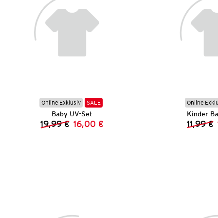
Online Exklusiv
SALE
Online Exkl
Baby UV-Set
Kinder B
19,99 €
16,00 €
11,99 €
Vorheriger Preis:
Neuer Preis: