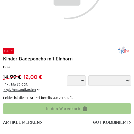
SALE
Kinder Badeponcho mit Einhorn
rosa
14,99 €
12,00 €
Vorheriger Preis:
Neuer Preis:
inkl. MwSt. ggf.

zzgl. Versandkosten
Leider ist dieser Artikel bereits ausverkauft.
In den Warenkorb
ARTIKEL MERKEN
GUT KOMBINIERT