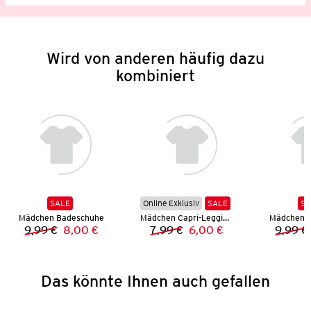
Wird von anderen häufig dazu
kombiniert
SALE
Online Exklusiv
SALE
SA
Mädchen Badeschuhe
Mädchen Capri-Leggings
Mädchen 
9,99 €
8,00 €
7,99 €
6,00 €
9,99 €
Vorheriger Preis:
Neuer Preis:
Vorheriger Preis:
Neuer Preis:
Das könnte Ihnen auch gefallen