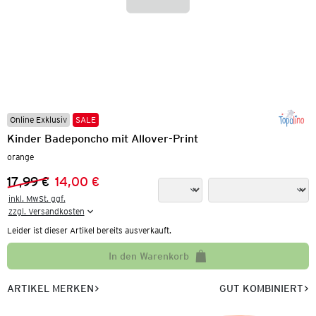
Online Exklusiv
SALE
Kinder Badeponcho mit Allover-Print
orange
17,99 €
14,00 €
Vorheriger Preis:
Neuer Preis:
inkl. MwSt. ggf.

zzgl. Versandkosten
Leider ist dieser Artikel bereits ausverkauft.
In den Warenkorb
ARTIKEL MERKEN
GUT KOMBINIERT