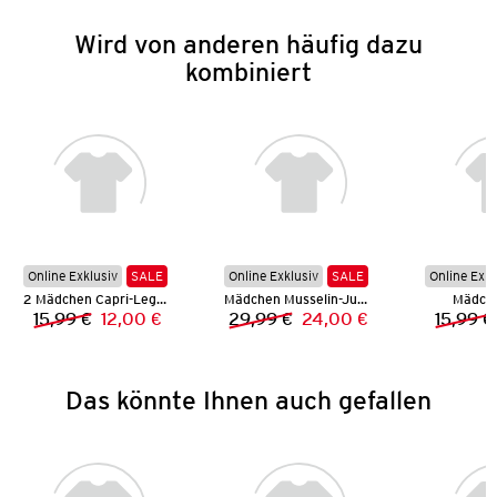
Wird von anderen häufig dazu
kombiniert
Online Exklusiv
SALE
Online Exklusiv
SALE
Online Exkl
2 Mädchen Capri-Leggings
Mädchen Musselin-Jumpsuit
Mädche
15,99 €
12,00 €
29,99 €
24,00 €
15,99 €
Vorheriger Preis:
Neuer Preis:
Vorheriger Preis:
Neuer Preis:
Das könnte Ihnen auch gefallen