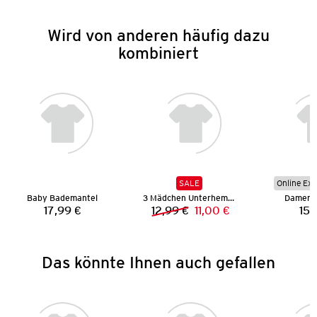
Wird von anderen häufig dazu
kombiniert
SALE
Online Exk
Baby Bademantel
3 Mädchen Unterhemden
Damen S
17,99 €
12,99 €
11,00 €
15,
Preis:
Vorheriger Preis:
Neuer Preis:
Das könnte Ihnen auch gefallen