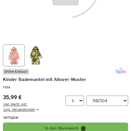
Online Exklusiv
Kinder Bademantel mit Allover-Muster
rosa
35,99 €
Preis:
inkl. MwSt. ggf.

zzgl. Versandkosten
Verfügbar
In den Warenkorb