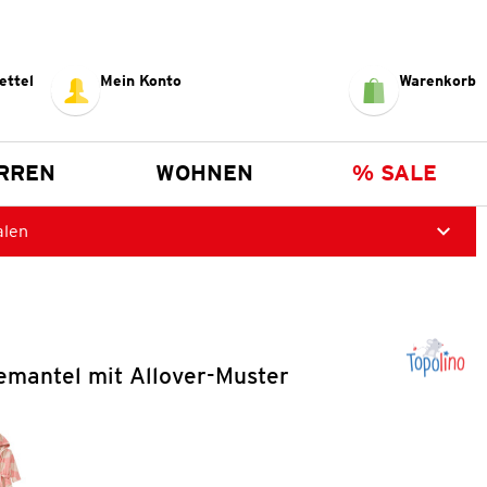
ettel
Mein Konto
Warenkorb
RREN
WOHNEN
% SALE
alen
emantel mit Allover-Muster