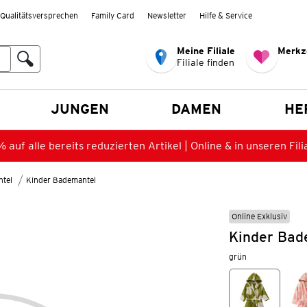
Qualitätsversprechen
Family Card
Newsletter
Hilfe & Service
Meine Filiale
Merkz
Filiale finden
en
JUNGEN
DAMEN
HE
 auf alle bereits reduzierten Artikel | Online & in unseren Fili
tel
Kinder Bademantel
Online Exklusiv
Kinder Bad
grün