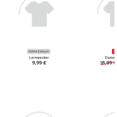
Online Exklusiv
SA
Lernwecker
Damen 
9,99 €
18,99 €
Preis: