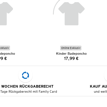
Exklusiv
Online Exklusiv
adeponcho
Kinder Badeponcho
99 €
17,99 €
Preis:
Preis:
 WOCHEN RÜCKGABERECHT
KAUF A
 Tage Rückgaberecht mit Family Card
und wei