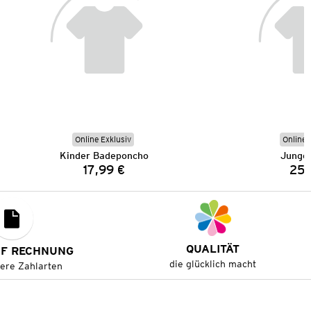
Online Exklusiv
Online 
Kinder Badeponcho
Junge
17,99 €
25,
Preis:
QUALITÄT
UF RECHNUNG
die glücklich macht
tere Zahlarten