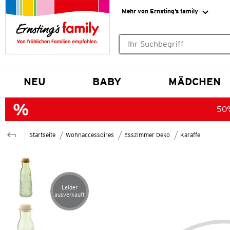
Mehr von Ernsting’s family
Keine Suchvorschläge gefund
NEU
BABY
MÄDCHEN
50%
Startseite
Wohnaccessoires
Esszimmer Deko
Karaffe
Leider
Artikel leider ausverkauft
ausverkauft