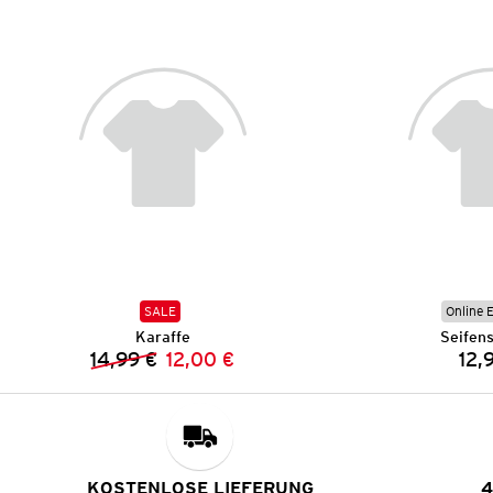
SALE
Online 
Karaffe
Seifen
14,99 €
12,00 €
12,
Vorheriger Preis:
Neuer Preis:
KOSTENLOSE LIEFERUNG
4