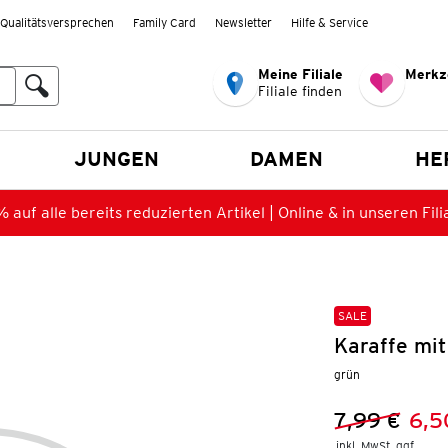
Qualitätsversprechen
Family Card
Newsletter
Hilfe & Service
Meine Filiale
Merkz
Filiale finden
en
JUNGEN
DAMEN
HE
 auf alle bereits reduzierten Artikel | Online & in unseren Fili
SALE
Karaffe mit
grün
7,99 €
6,5
Vorheriger 
Neuer Preis
inkl. MwSt. ggf.
