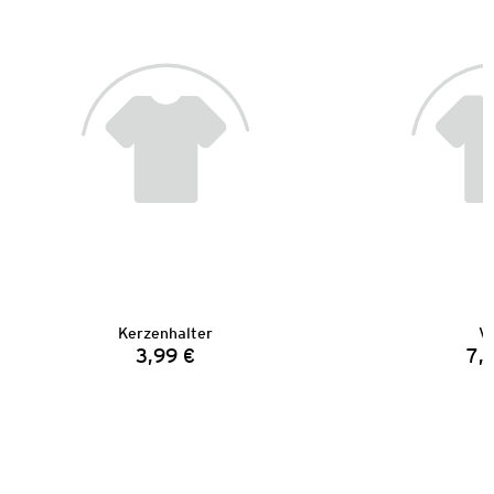
Kerzenhalter
V
3,99 €
7,
Preis: