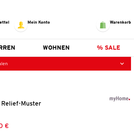
ettel
Mein Konto
Warenkorb
RREN
WOHNEN
% SALE
alen
 Relief-Muster
0 €
Preis:
: