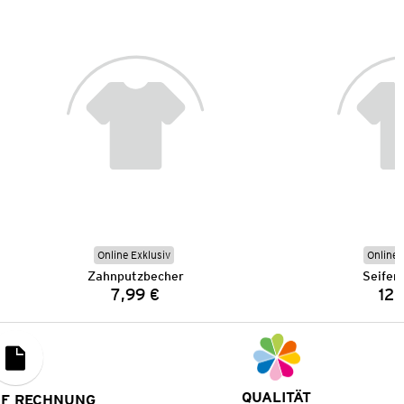
Online Exklusiv
Online 
Zahnputzbecher
Seifen
7,99 €
12,
Preis:
QUALITÄT
UF RECHNUNG