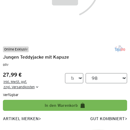
Online Exklusiv
Jungen Teddyjacke mit Kapuze
oliv
27,99 €
Preis:
inkl. MwSt. ggf.

zzgl. Versandkosten
Verfügbar
In den Warenkorb
ARTIKEL MERKEN
GUT KOMBINIERT