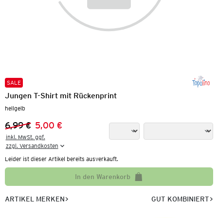
SALE
Jungen T-Shirt mit Rückenprint
hellgelb
6,99 €
5,00 €
Vorheriger Preis:
Neuer Preis:
inkl. MwSt. ggf.

zzgl. Versandkosten
Leider ist dieser Artikel bereits ausverkauft.
In den Warenkorb
ARTIKEL MERKEN
GUT KOMBINIERT