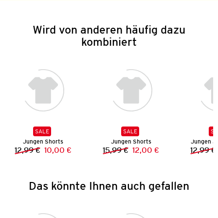
Wird von anderen häufig dazu
kombiniert
SALE
SALE
SA
Jungen Shorts
Jungen Shorts
Jungen J
12,99 €
10,00 €
15,99 €
12,00 €
12,99 €
Vorheriger Preis:
Neuer Preis:
Vorheriger Preis:
Neuer Preis:
Das könnte Ihnen auch gefallen