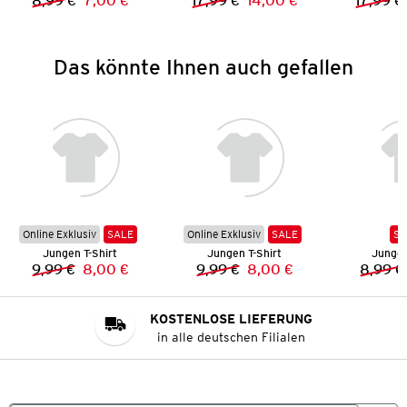
8,99 €
7,00 €
17,99 €
14,00 €
17,99 €
Vorheriger Preis:
Neuer Preis:
Vorheriger Preis:
Neuer Preis:
Das könnte Ihnen auch gefallen
Online Exklusiv
SALE
Online Exklusiv
SALE
SA
Jungen T-Shirt
Jungen T-Shirt
Jungen
9,99 €
8,00 €
9,99 €
8,00 €
8,99 €
Vorheriger Preis:
Neuer Preis:
Vorheriger Preis:
Neuer Preis:
KOSTENLOSE LIEFERUNG
in alle deutschen Filialen