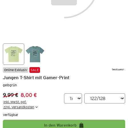
Online Exklusiv
SALE
Jungen T-Shirt mit Gamer-Print
gelbgrün
9,99 €
8,00 €
Vorheriger Preis:
Neuer Preis:
inkl. MwSt. ggf.

zzgl. Versandkosten
Verfügbar
In den Warenkorb