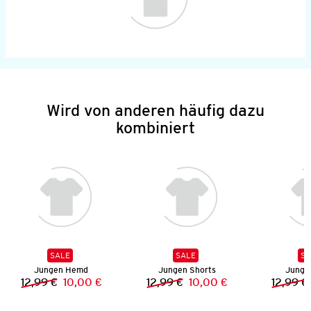
Wird von anderen häufig dazu
kombiniert
SALE
SALE
SA
Jungen Hemd
Jungen Shorts
Junge
12,99 €
10,00 €
12,99 €
10,00 €
12,99 €
Vorheriger Preis:
Neuer Preis:
Vorheriger Preis:
Neuer Preis: