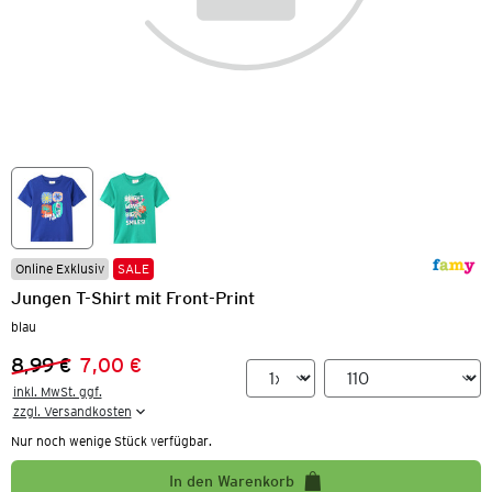
Online Exklusiv
SALE
Jungen T-Shirt mit Front-Print
blau
8,99 €
7,00 €
Vorheriger Preis:
Neuer Preis:
inkl. MwSt. ggf.

zzgl. Versandkosten
Nur noch wenige Stück verfügbar.
In den Warenkorb