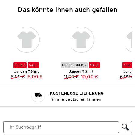
Das könnte Ihnen auch gefallen
3 für 2
SALE
Online Exklusiv
SALE
3 für 2
Jungen T-Shirt
Jungen T-Shirt
Jungen
6,99 €
6,00 €
11,99 €
10,00 €
6,99 €
Vorheriger Preis:
Neuer Preis:
Vorheriger Preis:
Neuer Preis:
KOSTENLOSE LIEFERUNG
in alle deutschen Filialen