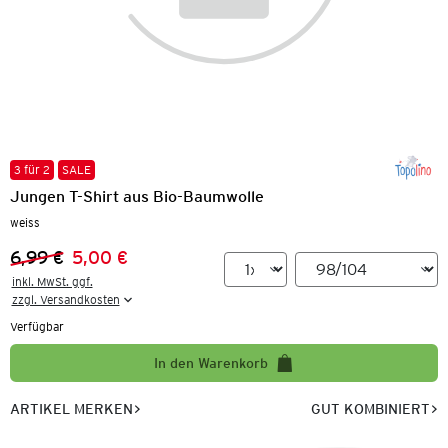
3 für 2
SALE
Jungen T-Shirt aus Bio-Baumwolle
weiss
6,99 €
5,00 €
Vorheriger Preis:
Neuer Preis:
inkl. MwSt. ggf.

zzgl. Versandkosten
Verfügbar
In den Warenkorb
ARTIKEL MERKEN
GUT KOMBINIERT