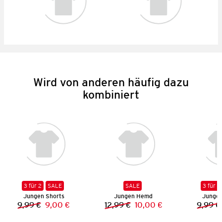
Wird von anderen häufig dazu
kombiniert
3 für 2
SALE
SALE
3 für 2
Jungen Shorts
Jungen Hemd
Jungen
9,99 €
9,00 €
12,99 €
10,00 €
9,99 €
Vorheriger Preis:
Neuer Preis:
Vorheriger Preis:
Neuer Preis: