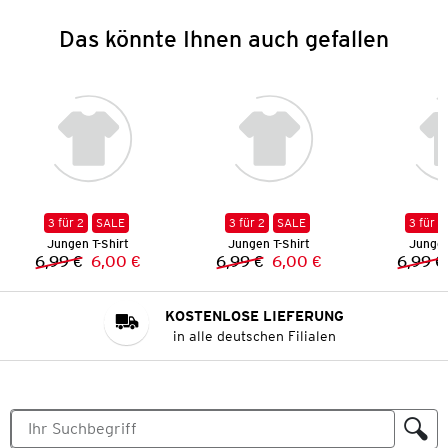
Das könnte Ihnen auch gefallen
3 für 2
SALE
3 für 2
SALE
3 für 2
Jungen T-Shirt
Jungen T-Shirt
Jungen
6,99 €
6,00 €
6,99 €
6,00 €
6,99 €
Vorheriger Preis:
Neuer Preis:
Vorheriger Preis:
Neuer Preis:
KOSTENLOSE LIEFERUNG
in alle deutschen Filialen