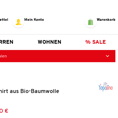
ettel
Mein Konto
Warenkorb
RREN
WOHNEN
% SALE
alen
hirt aus Bio-Baumwolle
0 €
Preis:
: