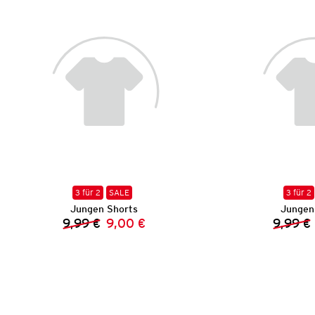
3 für 2
SALE
3 für 2
Jungen Shorts
Jungen
9,99 €
9,00 €
9,99 €
Vorheriger Preis:
Neuer Preis: