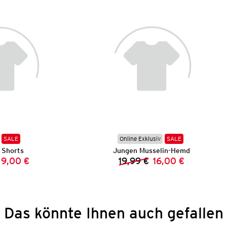
SALE
Online Exklusiv
SALE
 Shorts
Jungen Musselin-Hemd
9,00 €
19,99 €
16,00 €
Vorheriger Preis:
Neuer Preis:
Vorheriger Preis:
Neuer Preis:
Das könnte Ihnen auch gefallen