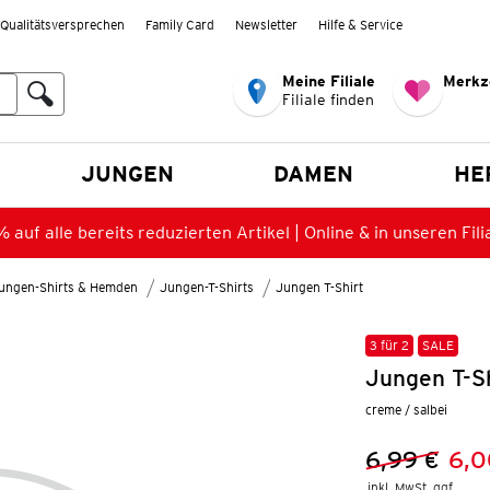
Qualitätsversprechen
Family Card
Newsletter
Hilfe & Service
Meine Filiale
Merkz
Filiale finden
en
JUNGEN
DAMEN
HE
 auf alle bereits reduzierten Artikel | Online & in unseren Fili
ungen-Shirts & Hemden
Jungen-T-Shirts
Jungen T-Shirt
3 für 2
SALE
Jungen T-S
creme / salbei
6,99 €
6,0
Vorheriger 
Neuer Preis
inkl. MwSt. ggf.
