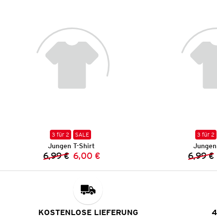
3 für 2
SALE
3 für 2
Jungen T-Shirt
Jungen 
6,99 €
6,00 €
6,99 €
Vorheriger Preis:
Neuer Preis:
KOSTENLOSE LIEFERUNG
4