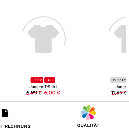
3 für 2
SALE
Online Exkl
Jungen T-Shirt
Jungen
6,99 €
6,00 €
11,99 €
Vorheriger Preis:
Neuer Preis:
QUALITÄT
UF RECHNUNG