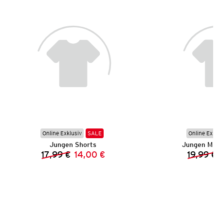
Online Exklusiv
SALE
Online Exkl
Jungen Shorts
Jungen Mu
17,99 €
14,00 €
19,99 €
Vorheriger Preis:
Neuer Preis: