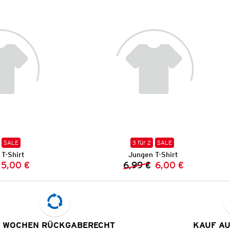
SALE
3 für 2
SALE
T-Shirt
Jungen T-Shirt
5,00 €
6,99 €
6,00 €
Vorheriger Preis:
Neuer Preis:
Vorheriger Preis:
Neuer Preis:
 WOCHEN RÜCKGABERECHT
KAUF A