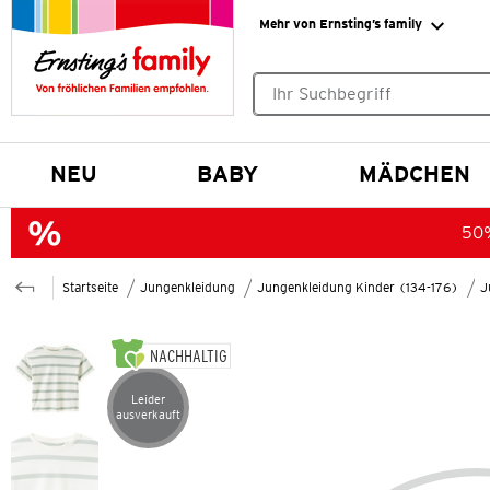
Mehr von Ernsting’s family
Keine Suchvorschläge gefund
NEU
BABY
MÄDCHEN
50%
Startseite
Jungenkleidung
Jungenkleidung Kinder (134-176)
J
NACHHALTIG
Leider
Artikel leider ausverkauft
ausverkauft