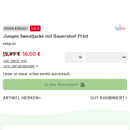
Online Exklusiv
SALE
Jungen Sweatjacke mit Bauernhof-Print
hellgrün
19,99 €
16,00 €
Vorheriger Preis:
Neuer Preis:
inkl. MwSt. ggf.

zzgl. Versandkosten
Leider ist dieser Artikel bereits ausverkauft.
In den Warenkorb
ARTIKEL MERKEN
GUT KOMBINIERT