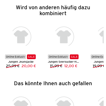
Wird von anderen häufig dazu
kombiniert
Online Exklusiv
SALE
Online Exklusiv
SALE
Online Exkl
Jungen Jeansjacke
Jungen Seersucker-Hemd
Jungen S
25,99 €
20,00 €
15,99 €
12,00 €
19,99 €
Vorheriger Preis:
Neuer Preis:
Vorheriger Preis:
Neuer Preis:
Das könnte Ihnen auch gefallen