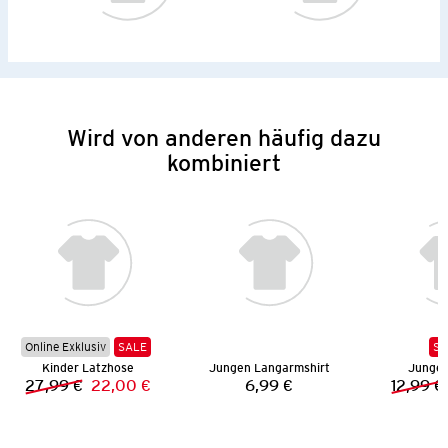
Wird von anderen häufig dazu
kombiniert
Online Exklusiv
SALE
SA
Kinder Latzhose
Jungen Langarmshirt
Jungen
27,99 €
22,00 €
6,99 €
12,99 €
Vorheriger Preis:
Neuer Preis:
Preis: