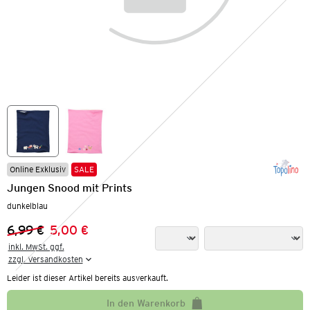
Online Exklusiv
SALE
Jungen Snood mit Prints
dunkelblau
6,99 €
5,00 €
Vorheriger Preis:
Neuer Preis:
inkl. MwSt. ggf.

zzgl. Versandkosten
Leider ist dieser Artikel bereits ausverkauft.
In den Warenkorb