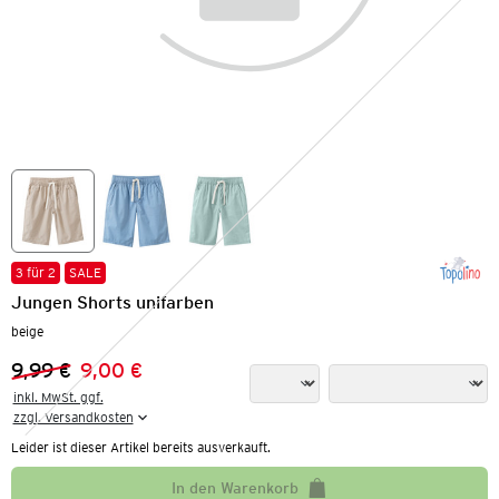
3 für 2
SALE
Jungen Shorts unifarben
beige
9,99 €
9,00 €
Vorheriger Preis:
Neuer Preis:
inkl. MwSt. ggf.

zzgl. Versandkosten
Leider ist dieser Artikel bereits ausverkauft.
In den Warenkorb