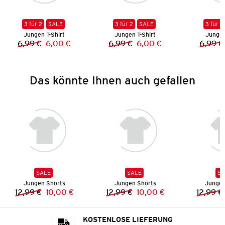
3 für 2
SALE
3 für 2
SALE
3 für 2
Jungen T-Shirt
Jungen T-Shirt
Jungen
6,99 €
6,00 €
6,99 €
6,00 €
6,99 €
Vorheriger Preis:
Neuer Preis:
Vorheriger Preis:
Neuer Preis:
Das könnte Ihnen auch gefallen
SALE
SALE
SA
Jungen Shorts
Jungen Shorts
Jungen
12,99 €
10,00 €
12,99 €
10,00 €
12,99 €
Vorheriger Preis:
Neuer Preis:
Vorheriger Preis:
Neuer Preis:
KOSTENLOSE LIEFERUNG