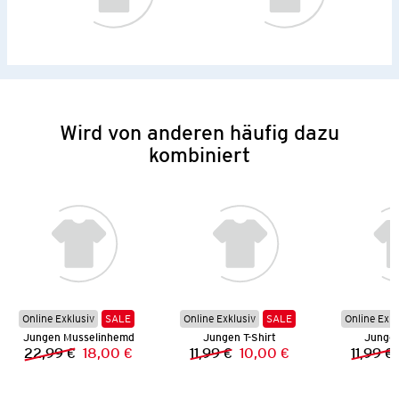
Wird von anderen häufig dazu
kombiniert
Online Exklusiv
SALE
Online Exklusiv
SALE
Online Exkl
Jungen Musselinhemd
Jungen T-Shirt
Jungen
22,99 €
18,00 €
11,99 €
10,00 €
11,99 €
Vorheriger Preis:
Neuer Preis:
Vorheriger Preis:
Neuer Preis: