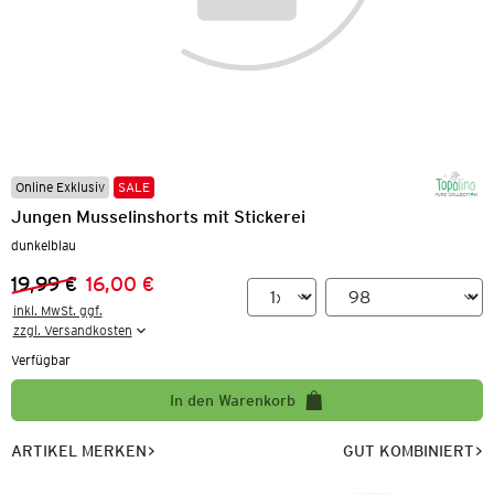
Online Exklusiv
SALE
Jungen Musselinshorts mit Stickerei
dunkelblau
19,99 €
16,00 €
Vorheriger Preis:
Neuer Preis:
inkl. MwSt. ggf.

zzgl. Versandkosten
Verfügbar
In den Warenkorb
ARTIKEL MERKEN
GUT KOMBINIERT