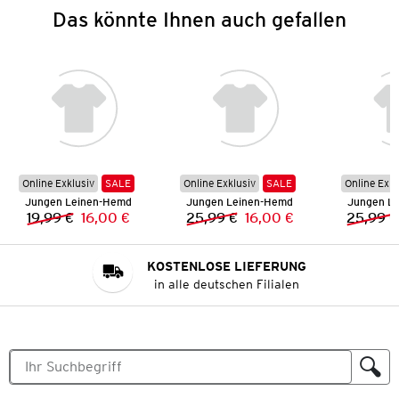
Das könnte Ihnen auch gefallen
Online Exklusiv
SALE
Online Exklusiv
SALE
Online Exkl
Jungen Leinen-Hemd
Jungen Leinen-Hemd
Jungen L
19,99 €
16,00 €
25,99 €
16,00 €
25,99 €
Vorheriger Preis:
Neuer Preis:
Vorheriger Preis:
Neuer Preis:
KOSTENLOSE LIEFERUNG
in alle deutschen Filialen