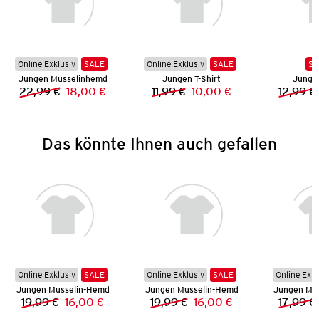
Online Exklusiv
SALE
Online Exklusiv
SALE
SA
Jungen Musselinhemd
Jungen T-Shirt
Junge
22,99 €
18,00 €
11,99 €
10,00 €
12,99 €
Vorheriger Preis:
Neuer Preis:
Vorheriger Preis:
Neuer Preis:
Das könnte Ihnen auch gefallen
Online Exklusiv
SALE
Online Exklusiv
SALE
Online Exkl
Jungen Musselin-Hemd
Jungen Musselin-Hemd
Jungen Mu
19,99 €
16,00 €
19,99 €
16,00 €
17,99 €
Vorheriger Preis:
Neuer Preis:
Vorheriger Preis:
Neuer Preis: