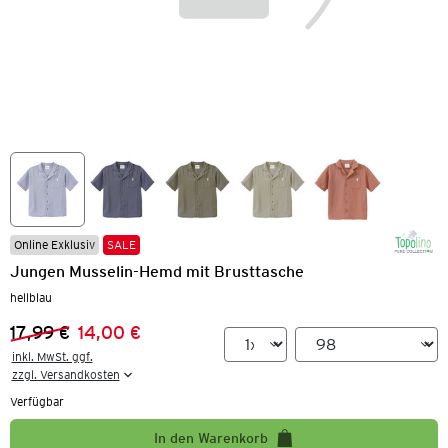
Online Exklusiv
SALE
Jungen Musselin-Hemd mit Brusttasche
hellblau
17,99 €
14,00 €
Vorheriger Preis:
Neuer Preis:
inkl. MwSt. ggf.

zzgl. Versandkosten
Verfügbar
In den Warenkorb