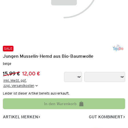
SALE
Jungen Musselin-Hemd aus Bio-Baumwolle
beige
15,99 €
12,00 €
Vorheriger Preis:
Neuer Preis:
inkl. MwSt. ggf.

zzgl. Versandkosten
Leider ist dieser Artikel bereits ausverkauft.
In den Warenkorb
ARTIKEL MERKEN
GUT KOMBINIERT