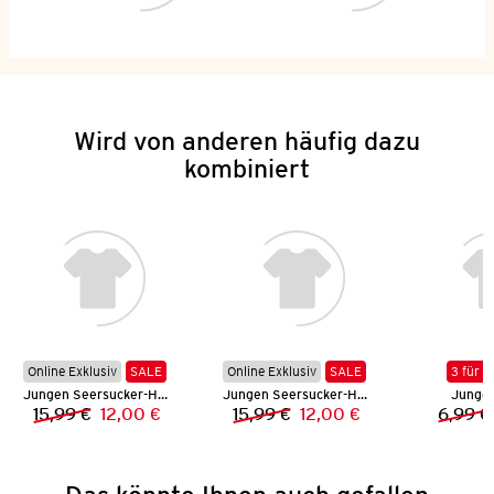
Wird von anderen häufig dazu
kombiniert
Online Exklusiv
SALE
Online Exklusiv
SALE
3 für 2
Jungen Seersucker-Hemd
Jungen Seersucker-Hemd
Jungen
15,99 €
12,00 €
15,99 €
12,00 €
6,99 €
Vorheriger Preis:
Neuer Preis:
Vorheriger Preis:
Neuer Preis: