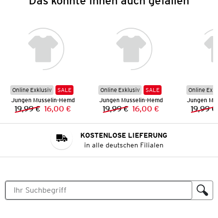
Das könnte Ihnen auch gefallen
Online Exklusiv
SALE
Online Exklusiv
SALE
Online Exkl
Jungen Musselin-Hemd
Jungen Musselin-Hemd
Jungen Mu
19,99 €
16,00 €
19,99 €
16,00 €
19,99 €
Vorheriger Preis:
Neuer Preis:
Vorheriger Preis:
Neuer Preis:
KOSTENLOSE LIEFERUNG
in alle deutschen Filialen