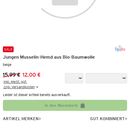
SALE
Jungen Musselin-Hemd aus Bio-Baumwolle
beige
15,99 €
12,00 €
Vorheriger Preis:
Neuer Preis:
inkl. MwSt. ggf.

zzgl. Versandkosten
Leider ist dieser Artikel bereits ausverkauft.
In den Warenkorb
ARTIKEL MERKEN
GUT KOMBINIERT