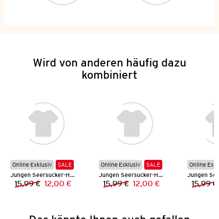
Wird von anderen häufig dazu
kombiniert
Online Exklusiv
SALE
Online Exklusiv
SALE
Online Exkl
Jungen Seersucker-Hemd
Jungen Seersucker-Hemd
15,99 €
12,00 €
15,99 €
12,00 €
15,99 €
Vorheriger Preis:
Neuer Preis:
Vorheriger Preis:
Neuer Preis: