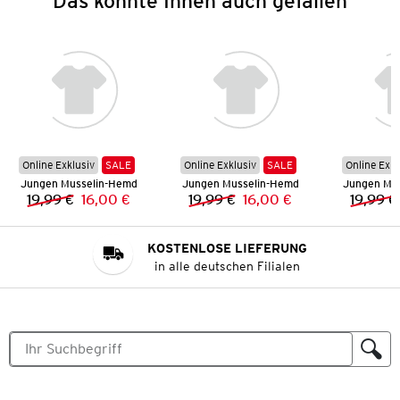
Das könnte Ihnen auch gefallen
Online Exklusiv
SALE
Online Exklusiv
SALE
Online Exkl
Jungen Musselin-Hemd
Jungen Musselin-Hemd
Jungen Mu
19,99 €
16,00 €
19,99 €
16,00 €
19,99 €
Vorheriger Preis:
Neuer Preis:
Vorheriger Preis:
Neuer Preis:
KOSTENLOSE LIEFERUNG
in alle deutschen Filialen