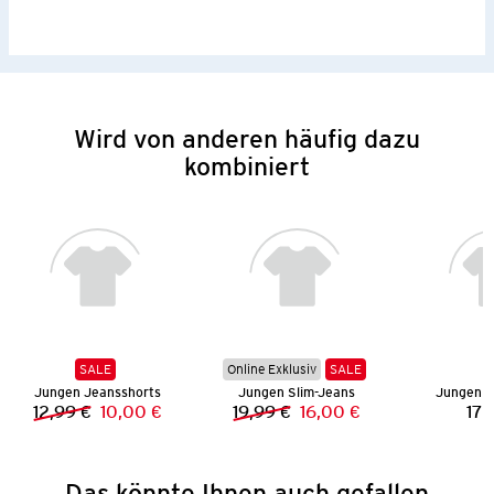
Wird von anderen häufig dazu
kombiniert
SALE
Online Exklusiv
SALE
Jungen Jeansshorts
Jungen Slim-Jeans
Jungen S
12,99 €
10,00 €
19,99 €
16,00 €
17,
Vorheriger Preis:
Neuer Preis:
Vorheriger Preis:
Neuer Preis:
Das könnte Ihnen auch gefallen