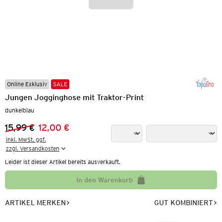
Online Exklusiv
SALE
Jungen Jogginghose mit Traktor-Print
dunkelblau
15,99 €
12,00 €
Vorheriger Preis:
Neuer Preis:
inkl. MwSt. ggf.

zzgl. Versandkosten
Leider ist dieser Artikel bereits ausverkauft.
In den Warenkorb
ARTIKEL MERKEN
GUT KOMBINIERT