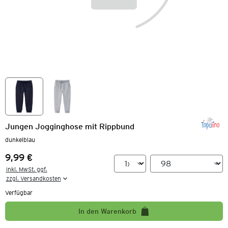
Jungen Jogginghose mit Rippbund
dunkelblau
9,99 €
Preis:
inkl. MwSt. ggf.

zzgl. Versandkosten
Verfügbar
In den Warenkorb