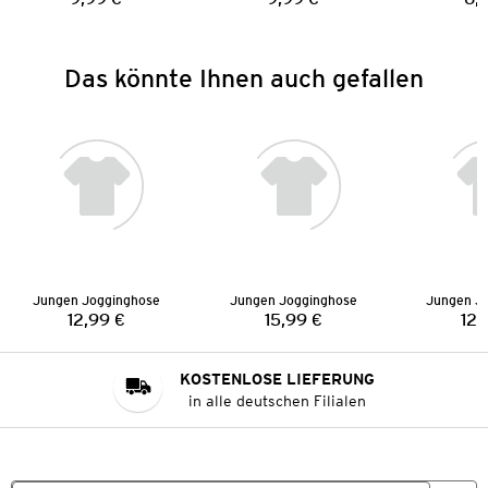
Preis:
Preis:
Das könnte Ihnen auch gefallen
Jungen Jogginghose
Jungen Jogginghose
Jungen J
12,99 €
15,99 €
12,
Preis:
Preis:
KOSTENLOSE LIEFERUNG
in alle deutschen Filialen