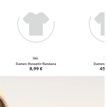
Neu
N
Damen Musselin-Bandana
Damen C
8,99 €
45,
Preis: