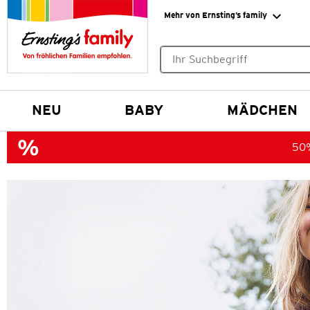
Mehr von Ernsting’s family
Keine Suchvorschläge gefund
NEU
BABY
MÄDCHEN
50%