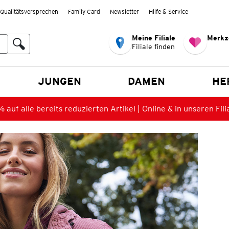
Qualitätsversprechen
Family Card
Newsletter
Hilfe & Service
Meine Filiale
Merkz
Filiale finden
en
JUNGEN
DAMEN
HE
 auf alle bereits reduzierten Artikel | Online & in unseren Fili