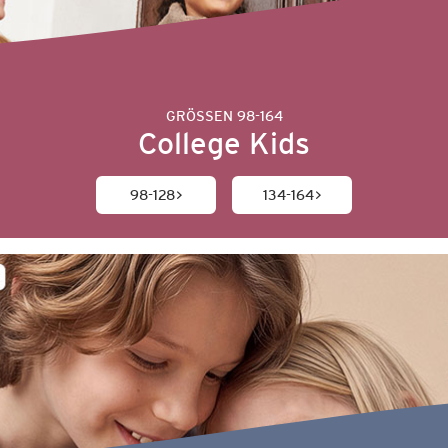
GRÖSSEN 98-164
College Kids
98-128
134-164