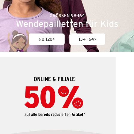
GRÖSSEN 98-164
Wendepailletten für Kids
98-128
134-164