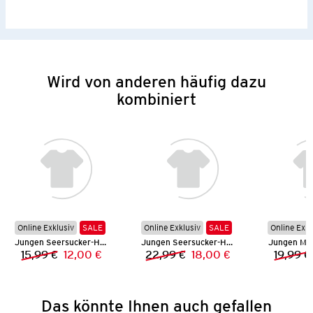
Wird von anderen häufig dazu
kombiniert
Online Exklusiv
SALE
Online Exklusiv
SALE
Online Exkl
Jungen Seersucker-Hemd
Jungen Seersucker-Hemd
Jungen Mu
15,99 €
12,00 €
22,99 €
18,00 €
19,99 €
Vorheriger Preis:
Neuer Preis:
Vorheriger Preis:
Neuer Preis:
Das könnte Ihnen auch gefallen