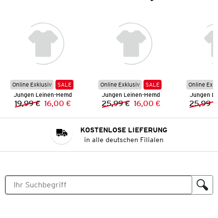
Online Exklusiv
SALE
Online Exklusiv
SALE
Online Exkl
Jungen Leinen-Hemd
Jungen Leinen-Hemd
Jungen L
19,99 €
16,00 €
25,99 €
16,00 €
25,99 €
Vorheriger Preis:
Neuer Preis:
Vorheriger Preis:
Neuer Preis:
KOSTENLOSE LIEFERUNG
in alle deutschen Filialen