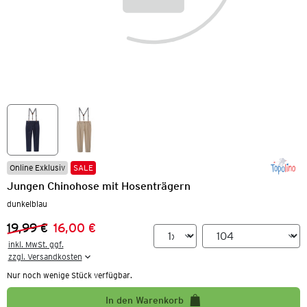
Online Exklusiv
SALE
Jungen Chinohose mit Hosenträgern
dunkelblau
19,99 €
16,00 €
Vorheriger Preis:
Neuer Preis:
inkl. MwSt. ggf.

zzgl. Versandkosten
Nur noch wenige Stück verfügbar.
In den Warenkorb