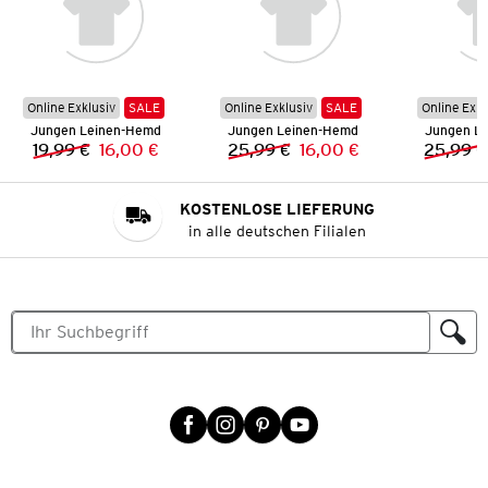
Online Exklusiv
SALE
Online Exklusiv
SALE
Online Exkl
Jungen Leinen-Hemd
Jungen Leinen-Hemd
Jungen L
19,99 €
16,00 €
25,99 €
16,00 €
25,99 €
Vorheriger Preis:
Neuer Preis:
Vorheriger Preis:
Neuer Preis:
KOSTENLOSE LIEFERUNG
in alle deutschen Filialen