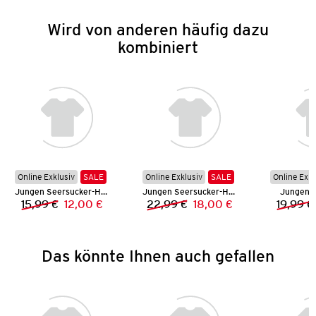
Wird von anderen häufig dazu
kombiniert
Online Exklusiv
SALE
Online Exklusiv
SALE
Online Exkl
Jungen Seersucker-Hemd
Jungen Seersucker-Hemd
Jungen S
15,99 €
12,00 €
22,99 €
18,00 €
19,99 €
Vorheriger Preis:
Neuer Preis:
Vorheriger Preis:
Neuer Preis:
Das könnte Ihnen auch gefallen