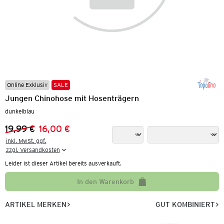
Online Exklusiv
SALE
Jungen Chinohose mit Hosenträgern
dunkelblau
19,99 €
16,00 €
Vorheriger Preis:
Neuer Preis:
inkl. MwSt. ggf.

zzgl. Versandkosten
Leider ist dieser Artikel bereits ausverkauft.
In den Warenkorb
ARTIKEL MERKEN
GUT KOMBINIERT