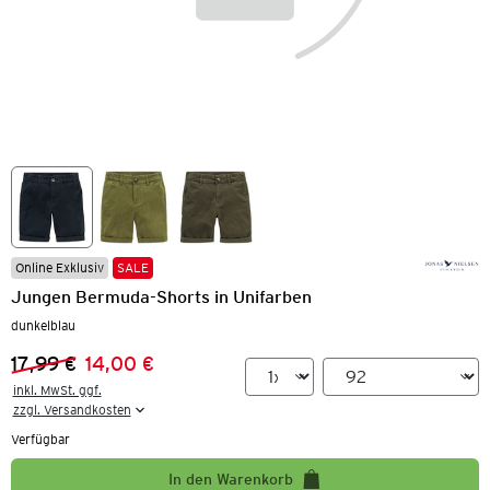
Online Exklusiv
SALE
Jungen Bermuda-Shorts in Unifarben
dunkelblau
17,99 €
14,00 €
Vorheriger Preis:
Neuer Preis:
inkl. MwSt. ggf.

zzgl. Versandkosten
Verfügbar
In den Warenkorb