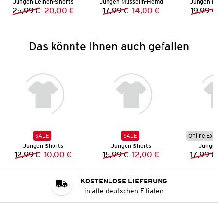
Jungen Leinen-Shorts
Jungen Musselin-Hemd
Jungen L
25,99 €
20,00 €
17,99 €
14,00 €
19,99 €
Vorheriger Preis:
Neuer Preis:
Vorheriger Preis:
Neuer Preis:
Das könnte Ihnen auch gefallen
SALE
SALE
Online Exkl
Jungen Shorts
Jungen Shorts
Jungen
12,99 €
10,00 €
15,99 €
12,00 €
17,99 €
Vorheriger Preis:
Neuer Preis:
Vorheriger Preis:
Neuer Preis:
KOSTENLOSE LIEFERUNG
in alle deutschen Filialen