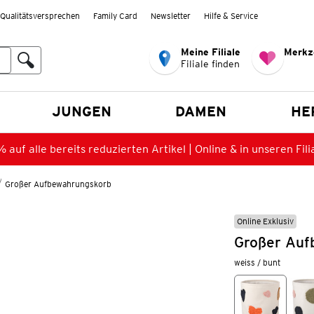
Qualitätsversprechen
Family Card
Newsletter
Hilfe & Service
Meine Filiale
Merkz
Filiale finden
en
JUNGEN
DAMEN
HE
 auf alle bereits reduzierten Artikel | Online & in unseren Fili
Großer Aufbewahrungskorb
Online Exklusiv
Großer Auf
weiss / bunt