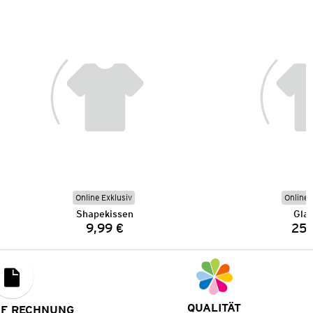
Online Exklusiv
Online 
Shapekissen
Gla
9,99 €
25,
Preis:
QUALITÄT
UF RECHNUNG