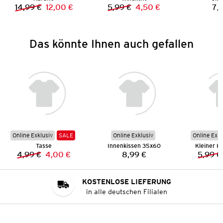
14,99 €
12,00 €
5,99 €
4,50 €
7,
Vorheriger Preis:
Neuer Preis:
Vorheriger Preis:
Neuer Preis:
Das könnte Ihnen auch gefallen
Online Exklusiv
SALE
Online Exklusiv
Online Exkl
Tasse
Innenkissen 35x60
Kleiner K
4,99 €
4,00 €
8,99 €
5,99 €
Vorheriger Preis:
Neuer Preis:
Preis:
KOSTENLOSE LIEFERUNG
in alle deutschen Filialen