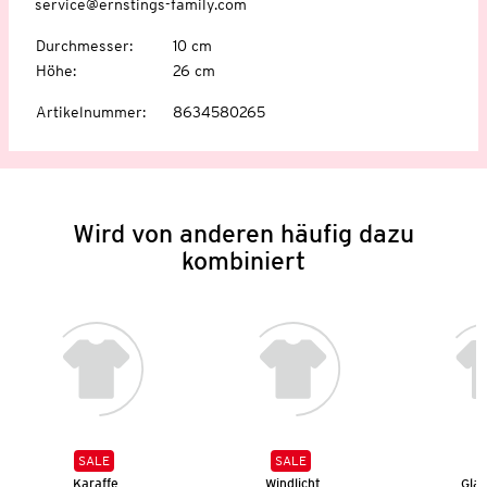
service@ernstings-family.com
Durchmesser
:
10 cm
Höhe
:
26 cm
Artikelnummer
:
8634580265
Wird von anderen häufig dazu
kombiniert
SALE
SALE
Karaffe
Windlicht
Gla