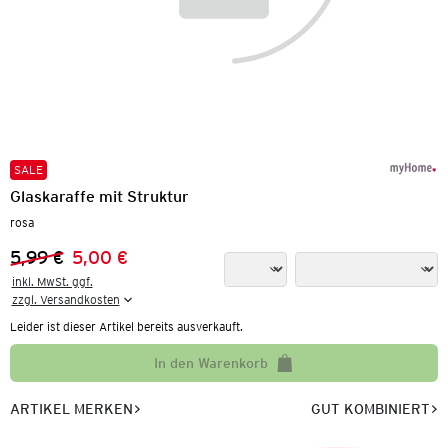
SALE
Glaskaraffe mit Struktur
rosa
5,99 €
5,00 €
Vorheriger Preis:
Neuer Preis:
inkl. MwSt. ggf.

zzgl. Versandkosten
Leider ist dieser Artikel bereits ausverkauft.
In den Warenkorb
ARTIKEL MERKEN
GUT KOMBINIERT