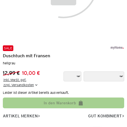
SALE
Duschtuch mit Fransen
hellgrau
12,99 €
10,00 €
Vorheriger Preis:
Neuer Preis:
inkl. MwSt. ggf.

zzgl. Versandkosten
Leider ist dieser Artikel bereits ausverkauft.
In den Warenkorb
ARTIKEL MERKEN
GUT KOMBINIERT