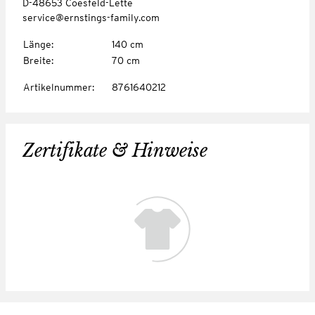
D-48653 Coesfeld-Lette
service@ernstings-family.com
Länge
:
140 cm
Breite
:
70 cm
Artikelnummer
:
8761640212
Zertifikate & Hinweise