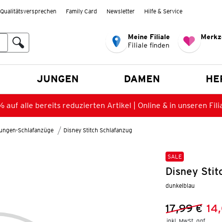
Qualitätsversprechen
Family Card
Newsletter
Hilfe & Service
Meine Filiale
Merkz
Filiale finden
en
JUNGEN
DAMEN
HE
 auf alle bereits reduzierten Artikel | Online & in unseren Fili
ungen-Schlafanzüge
Disney Stitch Schlafanzug
SALE
Disney Stit
dunkelblau
17,99 €
14
Vorheriger 
Neuer Preis
inkl. MwSt. ggf.
