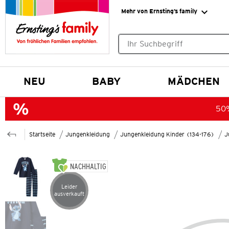
Mehr von Ernsting’s family
Keine Suchvorschläge gefund
NEU
BABY
MÄDCHEN
50%
Startseite
Jungenkleidung
Jungenkleidung Kinder (134-176)
J
NACHHALTIG
Leider
Artikel leider ausverkauft
ausverkauft