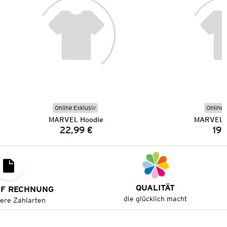
Online Exklusiv
Online 
MARVEL Hoodie
MARVEL S
22,99 €
19,
Preis:
QUALITÄT
UF RECHNUNG
die glücklich macht
tere Zahlarten