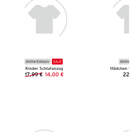
Online Exklusiv
SALE
Online 
Kinder Schlafanzug
Mädchen So
17,99 €
14,00 €
22,
Vorheriger Preis:
Neuer Preis: