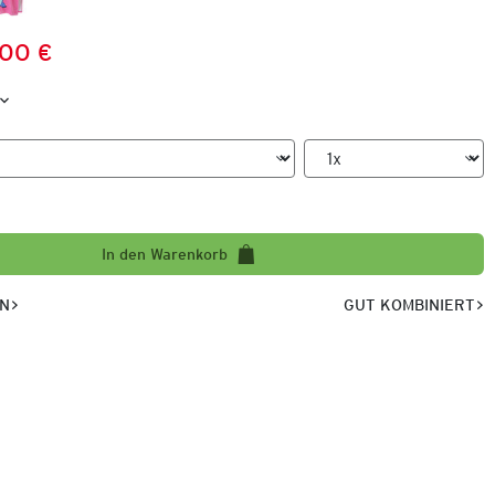
,00 €
Preis:
:
In den Warenkorb
EN
GUT KOMBINIERT