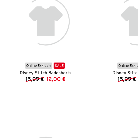
Online Exklusiv
SALE
Online Exkl
Disney Stitch Badeshorts
Disney Stit
15,99 €
12,00 €
15,99 €
Vorheriger Preis:
Neuer Preis: