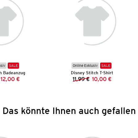
usiv
SALE
Online Exklusiv
SALE
ch Badeanzug
Disney Stitch T-Shirt
12,00 €
11,99 €
10,00 €
Vorheriger Preis:
Neuer Preis:
Vorheriger Preis:
Neuer Preis:
Das könnte Ihnen auch gefallen