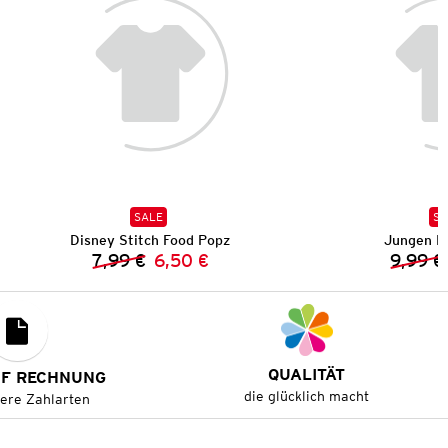
SALE
SA
Disney Stitch Food Popz
Jungen B
7,99 €
6,50 €
9,99 €
Vorheriger Preis:
Neuer Preis:
QUALITÄT
UF RECHNUNG
die glücklich macht
tere Zahlarten