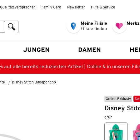
Qualitätsversprechen
Family Card
Newsletter
Hilfe & Service
Meine Filiale
Merkz
Filiale finden
en
JUNGEN
DAMEN
HE
 auf alle bereits reduzierten Artikel | Online & in unseren Fili
tel
Disney Stitch Badeponcho
Online Exklusiv
SA
Disney Sti
grün