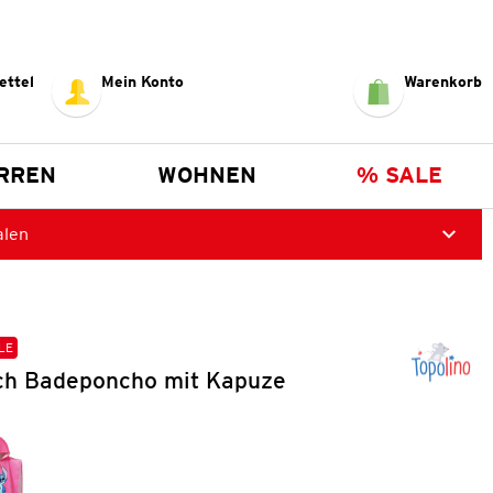
ettel
Mein Konto
Warenkorb
RREN
WOHNEN
% SALE
alen
LE
tch Badeponcho mit Kapuze