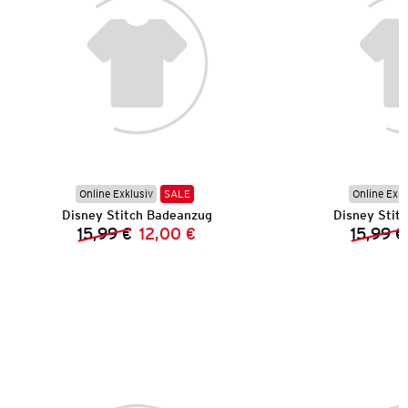
Online Exklusiv
SALE
Online Exkl
Disney Stitch Badeanzug
Disney Stit
15,99 €
12,00 €
15,99 €
Vorheriger Preis:
Neuer Preis: