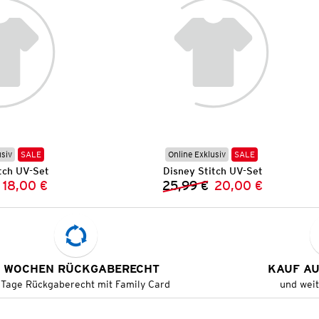
usiv
SALE
Online Exklusiv
SALE
tch UV-Set
Disney Stitch UV-Set
18,00 €
25,99 €
20,00 €
Vorheriger Preis:
Neuer Preis:
Vorheriger Preis:
Neuer Preis:
 WOCHEN RÜCKGABERECHT
KAUF A
 Tage Rückgaberecht mit Family Card
und wei