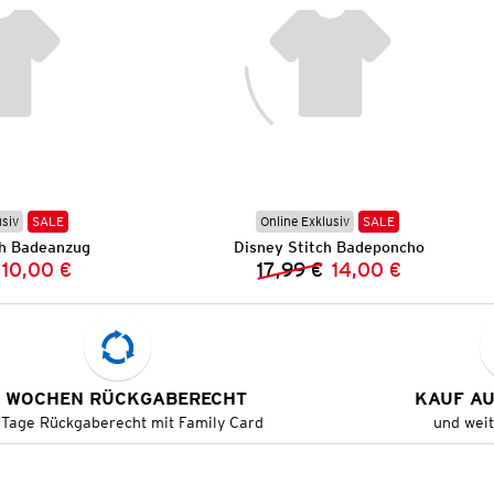
usiv
SALE
Online Exklusiv
SALE
ch Badeanzug
Disney Stitch Badeponcho
10,00 €
17,99 €
14,00 €
Vorheriger Preis:
Neuer Preis:
Vorheriger Preis:
Neuer Preis:
 WOCHEN RÜCKGABERECHT
KAUF A
 Tage Rückgaberecht mit Family Card
und wei