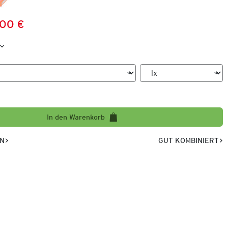
,00 €
Preis:
:
In den Warenkorb
EN
GUT KOMBINIERT