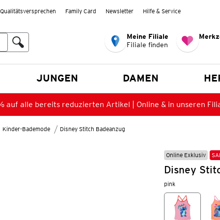
Qualitätsversprechen
Family Card
Newsletter
Hilfe & Service
Meine Filiale
Merkz
Filiale finden
en
JUNGEN
DAMEN
HE
 auf alle bereits reduzierten Artikel | Online & in unseren Fili
Kinder-Bademode
Disney Stitch Badeanzug
Online Exklusiv
SA
Disney Stit
pink