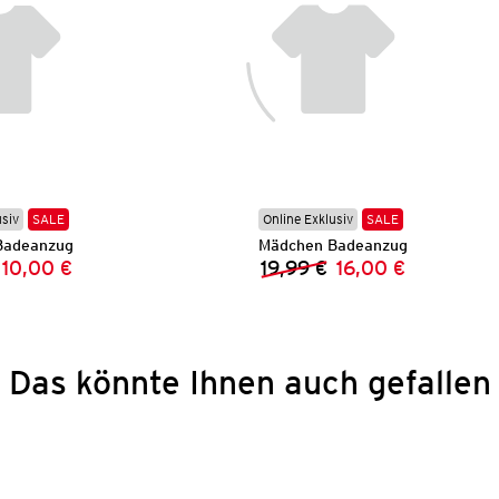
usiv
SALE
Online Exklusiv
SALE
Badeanzug
Mädchen Badeanzug
10,00 €
19,99 €
16,00 €
Vorheriger Preis:
Neuer Preis:
Vorheriger Preis:
Neuer Preis:
Das könnte Ihnen auch gefallen