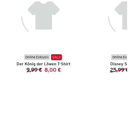
Online Exklusiv
SALE
Online Exkl
Der König der Löwen T-Shirt
Disney St
9,99 €
8,00 €
25,99 €
Vorheriger Preis:
Neuer Preis: