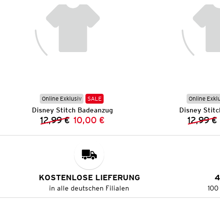
Online Exklusiv
SALE
Online Exkl
Disney Stitch Badeanzug
Disney Stit
12,99 €
10,00 €
12,99 €
Vorheriger Preis:
Neuer Preis:
KOSTENLOSE LIEFERUNG
4
in alle deutschen Filialen
100