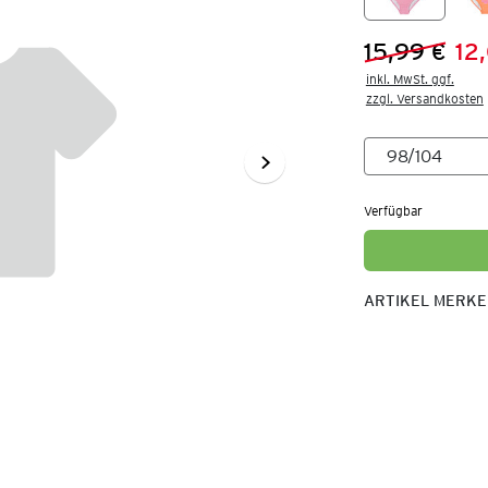
15,99 €
12
Vorheriger 
Neuer Preis
inkl. MwSt. ggf.

zzgl. Versandkosten
Verfügbar
ARTIKEL MERK