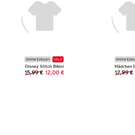
Online Exklusiv
SALE
Online Exkl
Disney Stitch Bikini
Mädchen 
15,99 €
12,00 €
12,99 €
Vorheriger Preis:
Neuer Preis: