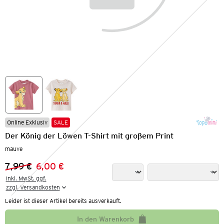
Online Exklusiv
SALE
Der König der Löwen T-Shirt mit großem Print
mauve
7,99 €
6,00 €
Vorheriger Preis:
Neuer Preis:
inkl. MwSt. ggf.

zzgl. Versandkosten
Leider ist dieser Artikel bereits ausverkauft.
In den Warenkorb