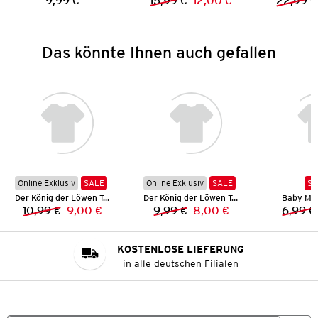
9,99 €
15,99 €
12,00 €
22,99 €
Preis:
Vorheriger Preis:
Neuer Preis:
Das könnte Ihnen auch gefallen
Online Exklusiv
SALE
Online Exklusiv
SALE
SA
Der König der Löwen T-Shirt
Der König der Löwen T-Shirt
Baby Mus
10,99 €
9,00 €
9,99 €
8,00 €
6,99 €
Vorheriger Preis:
Neuer Preis:
Vorheriger Preis:
Neuer Preis:
KOSTENLOSE LIEFERUNG
in alle deutschen Filialen