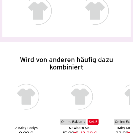
Wird von anderen häufig dazu
kombiniert
Online Exklusiv
SALE
Online Exkl
2 Baby Bodys
Newborn Set
Baby Muss