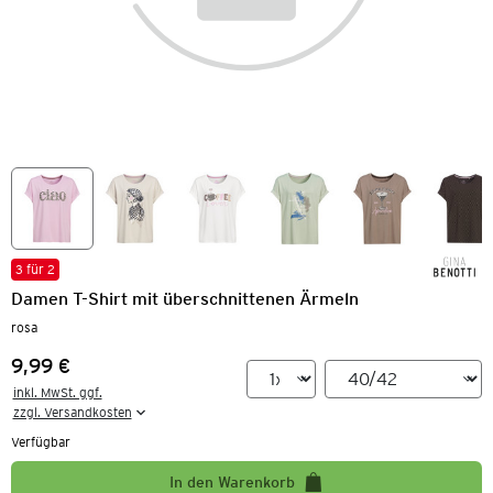
3 für 2
Damen T-Shirt mit überschnittenen Ärmeln
rosa
9,99 €
Preis:
inkl. MwSt. ggf.

zzgl. Versandkosten
Verfügbar
In den Warenkorb