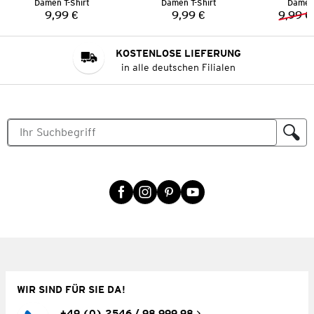
Damen T-Shirt
Damen T-Shirt
Damen 
9,99 €
9,99 €
9,99 €
Preis:
Preis:
KOSTENLOSE LIEFERUNG
in alle deutschen Filialen
WIR SIND FÜR SIE DA!
+49 (0) 2546 / 98 999 98